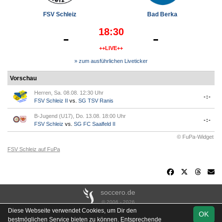
FSV Schleiz
Bad Berka
18:30
-
-
++LIVE++
» zum ausführlichen Liveticker
Vorschau
Herren, Sa. 08.08. 12:30 Uhr
-:-
FSV Schleiz II
vs.
SG TSV Ranis
B-Jugend (U17), Do. 13.08. 18:00 Uhr
-:-
FSV Schleiz
vs.
SG FC Saalfeld II
© FuPa-Widget
FSV Schleiz auf FuPa
soccero.de
© 2006 - 2026
Diese Webseite verwendet Cookies, um Dir den
OK
Besucherstatistik
Kontakt
Impressum
Links
Datenschutz
bestmöglichen Service bieten zu können. Entsprechende