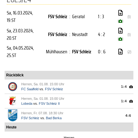
Sa, 16.03.2024
,
FSV Schleiz
:
Geratal
1 : 3
(1)
19.ST
(
)
Sa, 23.03.2024
,
FSV Schleiz
:
Neustadt
4 : 2
(1)
20.ST
(
)
Sa, 04.05.2024
,
Mühlhausen
:
FSV Schleiz
0 : 6
(2)
25.ST
Rückblick
Herren, Sa. 01.08. 15:00 Uhr
1:4
FC Saalfeld
vs.
FSV Schleiz
Herren, Sa. 01.08. 15:00 Uhr
1:4
Lobeda
vs.
FSV Schleiz II
Herren, Fr. 07.08. 18:30 Uhr
4:6
FSV Schleiz
vs.
Bad Berka
Heute
Herren