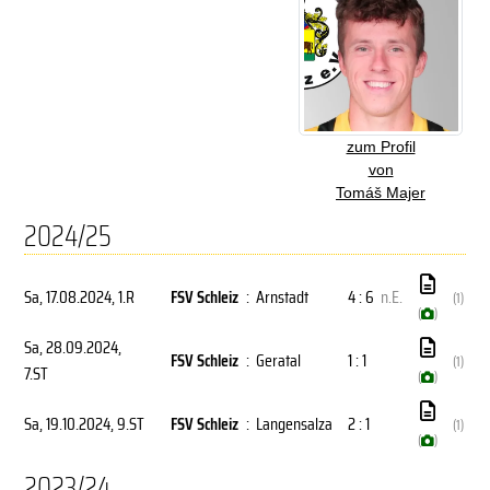
zum Profil
von
Tomáš Majer
2024/25
Sa, 17.08.2024
, 1.R
FSV Schleiz
:
Arnstadt
4 : 6
n.E.
(1)
(
)
Sa, 28.09.2024
,
FSV Schleiz
:
Geratal
1 : 1
(1)
7.ST
(
)
Sa, 19.10.2024
, 9.ST
FSV Schleiz
:
Langensalza
2 : 1
(1)
(
)
2023/24