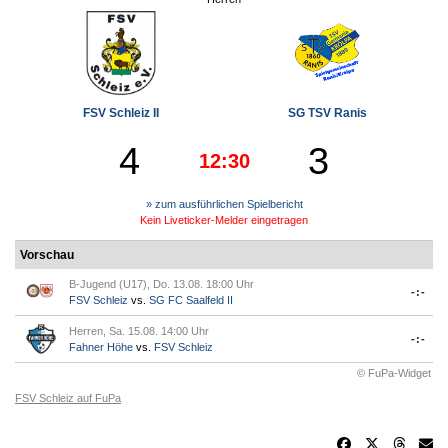
FSV Schleiz II
SG TSV Ranis
4
3
12:30
» zum ausführlichen Spielbericht
Kein Liveticker-Melder eingetragen
Vorschau
B-Jugend (U17), Do. 13.08. 18:00 Uhr
-:-
FSV Schleiz
vs.
SG FC Saalfeld II
Herren, Sa. 15.08. 14:00 Uhr
-:-
Fahner Höhe
vs.
FSV Schleiz
© FuPa-Widget
FSV Schleiz auf FuPa