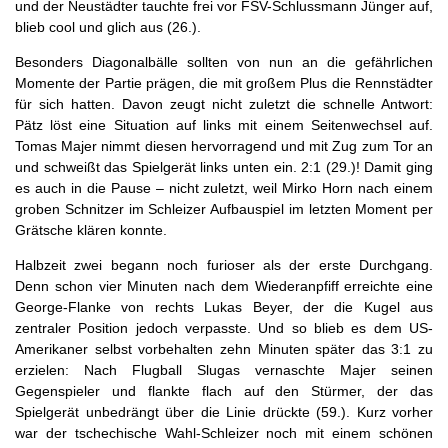
und der Neustädter tauchte frei vor FSV-Schlussmann Jünger auf,
blieb cool und glich aus (26.).
Besonders Diagonalbälle sollten von nun an die gefährlichen
Momente der Partie prägen, die mit großem Plus die Rennstädter
für sich hatten. Davon zeugt nicht zuletzt die schnelle Antwort:
Pätz löst eine Situation auf links mit einem Seitenwechsel auf.
Tomas Majer nimmt diesen hervorragend und mit Zug zum Tor an
und schweißt das Spielgerät links unten ein. 2:1 (29.)! Damit ging
es auch in die Pause – nicht zuletzt, weil Mirko Horn nach einem
groben Schnitzer im Schleizer Aufbauspiel im letzten Moment per
Grätsche klären konnte.
Halbzeit zwei begann noch furioser als der erste Durchgang.
Denn schon vier Minuten nach dem Wiederanpfiff erreichte eine
George-Flanke von rechts Lukas Beyer, der die Kugel aus
zentraler Position jedoch verpasste. Und so blieb es dem US-
Amerikaner selbst vorbehalten zehn Minuten später das 3:1 zu
erzielen: Nach Flugball Slugas vernaschte Majer seinen
Gegenspieler und flankte flach auf den Stürmer, der das
Spielgerät unbedrängt über die Linie drückte (59.). Kurz vorher
war der tschechische Wahl-Schleizer noch mit einem schönen