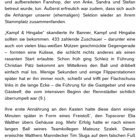
und aufbereiteten Fanshop, der von Anke, Sandra und Stefan
betreut wurde, tun. Äußerst erfreulich war zudem, dass sich auch
die Anhänger unserer (ehemaligen) Sektion wieder an ihrem
Stammplatz zusammenfanden.
„Kampf & Hingabe“ skandierte ihr Banner, Kampf und Hingabe
sollten sie bekommen. 433 zahlende Zuschauer – darunter eine
auch von vielen blau-weißen Mützen geschmückte Gegengerade
– formten eine Kulisse, die schlicht nichts anderes als einen
rasanten Start erlaubte. Schon früh ging Schleiz in Führung:
Christian Pätz bekommt am Mittelkreis den Ball und dribbelt
einfach mal los. Wenige Sekunden und einige Flipperstationen
später hat er ihn immer noch, schießt und trifft per Flachschuss
links in die lange Ecke – die Führung für die Gastgeber und eine
Gästeelf, die vom intensiven Beginn der Rennstädter sichtlich
überrumpelt war (9.).
Ihre erste Annährung an den Kasten hatte diese dann einige
Minuten später in Form eines Freistoß‘, den Topscorer Elia
Walther übers Gehäuse zog. Mehr Erfolg hatte er nach einem
langen Ball seines Teamkollegen Mateusz Szalek. Dieser
erwischte Walthers Manndecker Tim Sluga auf dem falschen Fuß