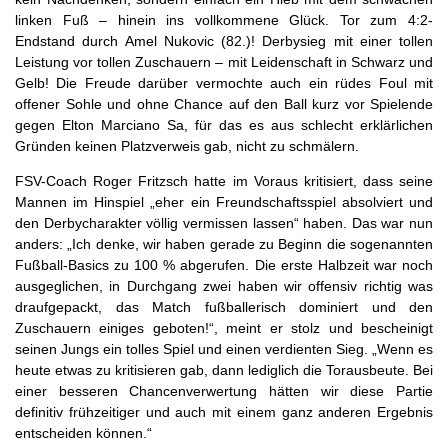
linken Fuß – hinein ins vollkommene Glück. Tor zum 4:2-
Endstand durch Amel Nukovic (82.)! Derbysieg mit einer tollen
Leistung vor tollen Zuschauern – mit Leidenschaft in Schwarz und
Gelb! Die Freude darüber vermochte auch ein rüdes Foul mit
offener Sohle und ohne Chance auf den Ball kurz vor Spielende
gegen Elton Marciano Sa, für das es aus schlecht erklärlichen
Gründen keinen Platzverweis gab, nicht zu schmälern.
FSV-Coach Roger Fritzsch hatte im Voraus kritisiert, dass seine
Mannen im Hinspiel „eher ein Freundschaftsspiel absolviert und
den Derbycharakter völlig vermissen lassen“ haben. Das war nun
anders: „Ich denke, wir haben gerade zu Beginn die sogenannten
Fußball-Basics zu 100 % abgerufen. Die erste Halbzeit war noch
ausgeglichen, in Durchgang zwei haben wir offensiv richtig was
draufgepackt, das Match fußballerisch dominiert und den
Zuschauern einiges geboten!“, meint er stolz und bescheinigt
seinen Jungs ein tolles Spiel und einen verdienten Sieg. „Wenn es
heute etwas zu kritisieren gab, dann lediglich die Torausbeute. Bei
einer besseren Chancenverwertung hätten wir diese Partie
definitiv frühzeitiger und auch mit einem ganz anderen Ergebnis
entscheiden können.“