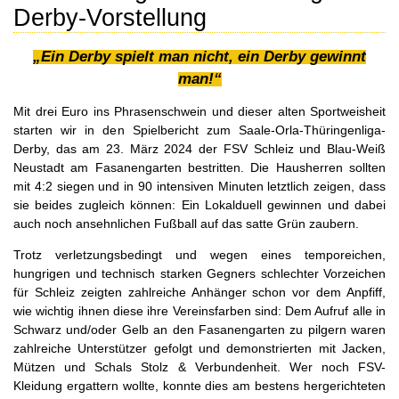
Derby-Vorstellung
„Ein Derby spielt man nicht, ein Derby gewinnt
man!“
Mit drei Euro ins Phrasenschwein und dieser alten Sportweisheit
starten wir in den Spielbericht zum Saale-Orla-Thüringenliga-
Derby, das am 23. März 2024 der FSV Schleiz und Blau-Weiß
Neustadt am Fasanengarten bestritten. Die Hausherren sollten
mit 4:2 siegen und in 90 intensiven Minuten letztlich zeigen, dass
sie beides zugleich können: Ein Lokalduell gewinnen und dabei
auch noch ansehnlichen Fußball auf das satte Grün zaubern.
Trotz verletzungsbedingt und wegen eines temporeichen,
hungrigen und technisch starken Gegners schlechter Vorzeichen
für Schleiz zeigten zahlreiche Anhänger schon vor dem Anpfiff,
wie wichtig ihnen diese ihre Vereinsfarben sind: Dem Aufruf alle in
Schwarz und/oder Gelb an den Fasanengarten zu pilgern waren
zahlreiche Unterstützer gefolgt und demonstrierten mit Jacken,
Mützen und Schals Stolz & Verbundenheit. Wer noch FSV-
Kleidung ergattern wollte, konnte dies am bestens hergerichteten