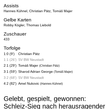
Assists
Hannes Kühnel
,
Christian Pätz
,
Tomáš Majer
Gelbe Karten
Robby Kögler
,
Thomas Liebold
Zuschauer
433
Torfolge
1:0 (9')
Christian Pätz
1:1 (26')
SV BW Neustadt
2:1 (29')
Tomáš Majer
(Christian Pätz)
3:1 (59')
Sharod Adrian George
(Tomáš Majer)
3:2 (68')
SV BW Neustadt
4:2 (82')
Amel Nukovic
(Hannes Kühnel)
Gelebt, gespielt, gewonnen:
Schleiz-Sieg nach herausragender