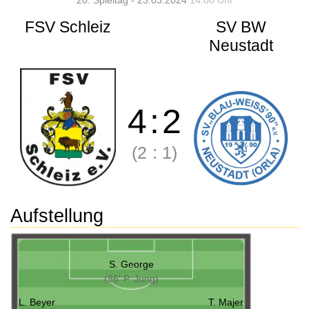
20. Spieltag - 23.03.2024
14:00 Uhr
FSV Schleiz
SV BW
Neustadt
4
:
2
(2
:
1)
Aufstellung
S. George
(86' P. Jung)
L. Beyer
T. Majer