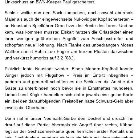
Linksschuss an BWN-Keeper Paul gescheitert.
Schleiz wollte nun den Sack zumachen, doch sowohl abermals
Majer als auch der eingewechselte Nukovic per Kopf scheiterten –
an Neustadts Spielführer Grau bzw. der Breite des Tores. Und so
kam, was kommen musste: Eiskalt nutzten die Orlastädter einen
ihrer wenigen gefährlichen Angriffe zum Anschlusstreffer und
schöpften neue Hoffnung. Nach Flanke des unbedrängten Moses
Walther spritzt Robin-Lee Engler am kurzen Pfosten dazwischen
und verkürzt humorlos auf 3:2 (68.).
Plötzlich lebte Neustadt wieder. Einen Mohorn-Kopfball konnte
Jünger jedoch mit Flugshow – Preis im Eintritt inbegriffen –
parieren und generell schafften es die Schleizer die Antritte der
Gäste zu unterbinden noch bevor sie in Ernsthaftes mündeten.
Liebold und Kögler handelten sich dafür jeweils eine gelbe Karte
ein, bei den darauffolgenden Freistößen hatte Schwarz-Gelb aber
jeweils die Oberhand.
Dann nahm unser Neumarkt-Serbe den Deckel und drosch ihn
drauf auf diese Partie: Abermals ein Angriff über rechts, Kühnel
legt an der Sechszehnerkante quer, herrlicher erster Kontakt und
kein Nachdenken, sondern einfach ein Hieb mit dem schwachen