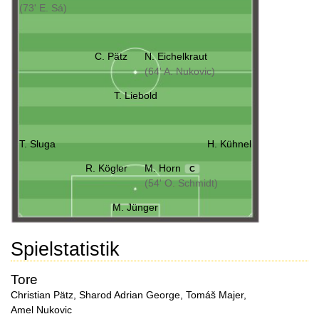
(73' E. Sá)
C. Pätz
N. Eichelkraut
(64' A. Nukovic)
T. Liebold
T. Sluga
H. Kühnel
R. Kögler
M. Horn
C
(54' O. Schmidt)
M. Jünger
Spielstatistik
Tore
Christian Pätz
,
Sharod Adrian George
,
Tomáš Majer
,
Amel Nukovic