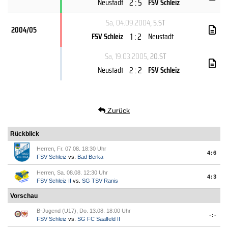
2 : 5
Neustadt
FSV Schleiz
Sa, 04.09.2004
, 5.ST
2004/05
1 : 2
FSV Schleiz
Neustadt
Sa, 19.03.2005
, 20.ST
2 : 2
Neustadt
FSV Schleiz
Zurück
Rückblick
Herren, Fr. 07.08. 18:30 Uhr
4:6
FSV Schleiz
vs.
Bad Berka
Herren, Sa. 08.08. 12:30 Uhr
4:3
FSV Schleiz II
vs.
SG TSV Ranis
Vorschau
B-Jugend (U17), Do. 13.08. 18:00 Uhr
-:-
FSV Schleiz
vs.
SG FC Saalfeld II