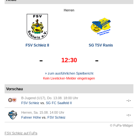
Herren
FSV Schleiz II
SG TSV Ranis
-
-
12:30
» zum ausführlichen Spielbericht
Kein Liveticker-Melder eingetragen
Vorschau
B-Jugend (U17), Do. 13.08. 18:00 Uhr
-:-
FSV Schleiz
vs.
SG FC Saalfeld II
Herren, Sa. 15.08. 14:00 Uhr
-:-
Fahner Höhe
vs.
FSV Schleiz
© FuPa-Widget
FSV Schleiz auf FuPa