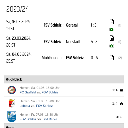
2023/24
Sa, 16.03.2024
,
FSV Schleiz
:
Geratal
1 : 3
(1)
19.ST
(
)
Sa, 23.03.2024
,
FSV Schleiz
:
Neustadt
4 : 2
(1)
20.ST
(
)
Sa, 04.05.2024
,
Mühlhausen
:
FSV Schleiz
0 : 6
(2)
25.ST
Rückblick
Herren, Sa. 01.08. 15:00 Uhr
1:4
FC Saalfeld
vs.
FSV Schleiz
Herren, Sa. 01.08. 15:00 Uhr
1:4
Lobeda
vs.
FSV Schleiz II
Herren, Fr. 07.08. 18:30 Uhr
4:6
FSV Schleiz
vs.
Bad Berka
Heute