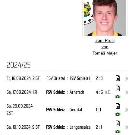
zum Profil
von
Tomáš Majer
2024/25
Fr, 16.08.2024
, 2.ST
FSV Orlatal
:
FSV Schleiz II
2 : 3
(1)
Sa, 17.08.2024
, 1.R
FSV Schleiz
:
Arnstadt
4 : 6
n.E.
(1)
(
)
Sa, 28.09.2024
,
FSV Schleiz
:
Geratal
1 : 1
(1)
7.ST
(
)
Sa, 19.10.2024
, 9.ST
FSV Schleiz
:
Langensalza
2 : 1
(1)
(
)