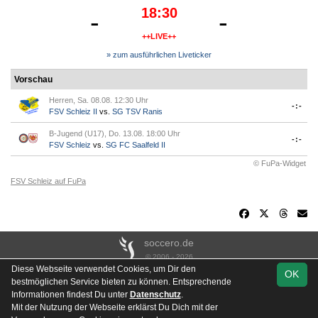
18:30
-
-
++LIVE++
» zum ausführlichen Liveticker
Vorschau
Herren, Sa. 08.08. 12:30 Uhr
-:-
FSV Schleiz II
vs.
SG TSV Ranis
B-Jugend (U17), Do. 13.08. 18:00 Uhr
-:-
FSV Schleiz
vs.
SG FC Saalfeld II
© FuPa-Widget
FSV Schleiz auf FuPa
soccero.de
© 2006 - 2026
Diese Webseite verwendet Cookies, um Dir den
OK
Besucherstatistik
Kontakt
Impressum
Links
Datenschutz
bestmöglichen Service bieten zu können. Entsprechende
Stadion- & Hausordnung
Gästebuch
Downloads
Informationen findest Du unter
Datenschutz
.
Mit der Nutzung der Webseite erklärst Du Dich mit der
Instagram