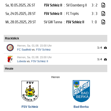
Sa, 10.05.2025
, 26.ST
FSV Schleiz II
:
SV Eisenberg II
3 : 2
Sa, 24.05.2025
, 28.ST
FSV Schleiz II
:
FC Triptis
3 : 3
Mi, 28.05.2025
, 29.ST
SV GW Tanna
:
FSV Schleiz II
1 : 0
Rückblick
Herren, Sa. 01.08. 15:00 Uhr
1:4
FC Saalfeld
vs.
FSV Schleiz
Herren, Sa. 01.08. 15:00 Uhr
1:4
Lobeda
vs.
FSV Schleiz II
Heute
Herren
FSV Schleiz
Bad Berka