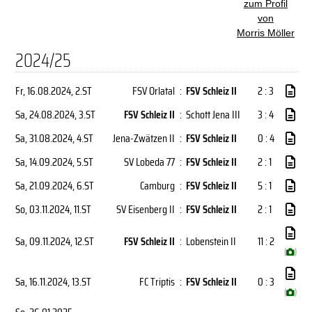
zum Profil
von
Morris Möller
2024/25
Fr, 16.08.2024
, 2.ST
FSV Orlatal
:
FSV Schleiz II
2 : 3
Sa, 24.08.2024
, 3.ST
FSV Schleiz II
:
Schott Jena III
3 : 4
Sa, 31.08.2024
, 4.ST
Jena-Zwätzen II
:
FSV Schleiz II
0 : 4
Sa, 14.09.2024
, 5.ST
SV Lobeda 77
:
FSV Schleiz II
2 : 1
Sa, 21.09.2024
, 6.ST
Camburg
:
FSV Schleiz II
5 : 1
So, 03.11.2024
, 11.ST
SV Eisenberg II
:
FSV Schleiz II
2 : 1
Sa, 09.11.2024
, 12.ST
FSV Schleiz II
:
Lobenstein II
11 : 2
(
)
Sa, 16.11.2024
, 13.ST
FC Triptis
:
FSV Schleiz II
0 : 3
(
)