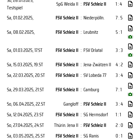
So, 26.01.2025
,
SpG Weida II
:
FSV Schleiz II
1 : 4
Testspiel
Sa, 01.02.2025
,
FSV Schleiz II
:
Niederpölln.
7 : 5
Sa, 08.02.2025
,
FSV Schleiz II
:
Leubnitz
5 : 1
(
)
Sa, 01.03.2025
, 17.ST
FSV Schleiz II
:
FSV Orlatal
3 : 3
(
)
Sa, 15.03.2025
, 19.ST
FSV Schleiz II
:
Jena-Zwätzen II
4 : 2
Sa, 22.03.2025
, 20.ST
FSV Schleiz II
:
SV Lobeda 77
3 : 4
Sa, 29.03.2025
, 21.ST
FSV Schleiz II
:
Camburg
7 : 1
(
)
So, 06.04.2025
, 22.ST
Gangloff
:
FSV Schleiz II
3 : 4
Sa, 12.04.2025
, 23.ST
FSV Schleiz II
:
SG Hermsdorf
1 : 1
So, 27.04.2025
, 24.ST
Thürin. Jena II
:
FSV Schleiz II
2 : 0
Sa, 03.05.2025
, 25.ST
FSV Schleiz II
:
SG Ranis
0 : 1