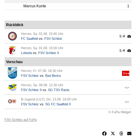
Marcus Kunte
1
Rückblick
Herren, Sa. 01.08. 15:00 Uhr
1:4
FC Saalfeld
vs.
FSV Schleiz
Herren, Sa. 01.08. 15:00 Uhr
1:4
Lobeda
vs.
FSV Schleiz II
Vorschau
Herren, Fr. 07.08. 18:30 Uhr
live
FSV Schleiz
vs.
Bad Berka
Herren, Sa. 08.08. 12:30 Uhr
-:-
FSV Schleiz II
vs.
SG TSV Ranis
B-Jugend (U17), Do. 13.08. 18:00 Uhr
-:-
FSV Schleiz
vs.
SG FC Saalfeld II
© FuPa-Widget
FSV Schleiz auf FuPa