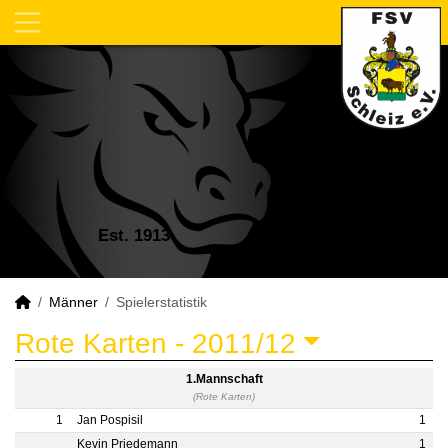
Est. 1913
Männer
Spielerstatistik
Rote Karten -
2011/12
1.Mannschaft
(Rote Karten)
1
Jan Pospisil
1
Kevin Priedemann
1