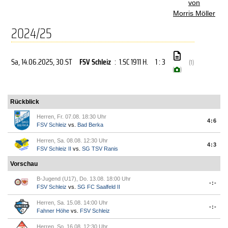
von
Morris Möller
2024/25
Sa, 14.06.2025
, 30.ST
FSV Schleiz
:
1.SC 1911 H.
1 : 3
(1)
(
)
Rückblick
Herren, Fr. 07.08. 18:30 Uhr
4:6
FSV Schleiz
vs.
Bad Berka
Herren, Sa. 08.08. 12:30 Uhr
4:3
FSV Schleiz II
vs.
SG TSV Ranis
Vorschau
B-Jugend (U17), Do. 13.08. 18:00 Uhr
-:-
FSV Schleiz
vs.
SG FC Saalfeld II
Herren, Sa. 15.08. 14:00 Uhr
-:-
Fahner Höhe
vs.
FSV Schleiz
Herren, So. 16.08. 12:30 Uhr