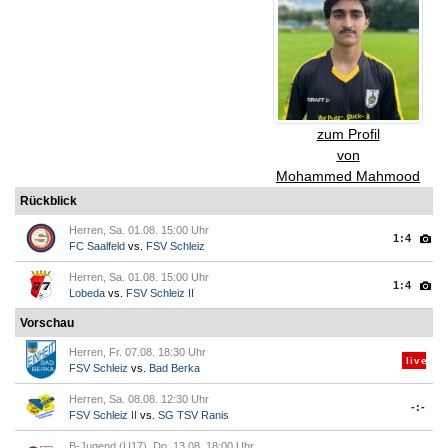
zum Profil
von
Mohammed Mahmood
Rückblick
Herren, Sa. 01.08. 15:00 Uhr
1:4
FC Saalfeld
vs.
FSV Schleiz
Herren, Sa. 01.08. 15:00 Uhr
1:4
Lobeda
vs.
FSV Schleiz II
Vorschau
Herren, Fr. 07.08. 18:30 Uhr
live
FSV Schleiz
vs.
Bad Berka
Herren, Sa. 08.08. 12:30 Uhr
-:-
FSV Schleiz II
vs.
SG TSV Ranis
B-Jugend (U17), Do. 13.08. 18:00 Uhr