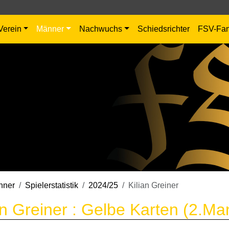
Verein
Männer
Nachwuchs
Schiedsrichter
FSV-Fa
nner
Spielerstatistik
2024/25
Kilian Greiner
an Greiner : Gelbe Karten (2.Ma