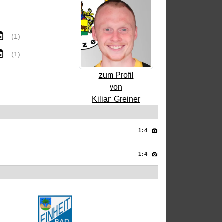
(1)
(1)
zum Profil
von
Kilian Greiner
1:4
1:4