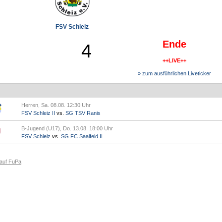
FSV Schleiz
Ende
4
++LIVE++
» zum ausführlichen Liveticker
Herren, Sa. 08.08. 12:30 Uhr
FSV Schleiz II
vs.
SG TSV Ranis
B-Jugend (U17), Do. 13.08. 18:00 Uhr
FSV Schleiz
vs.
SG FC Saalfeld II
 auf FuPa