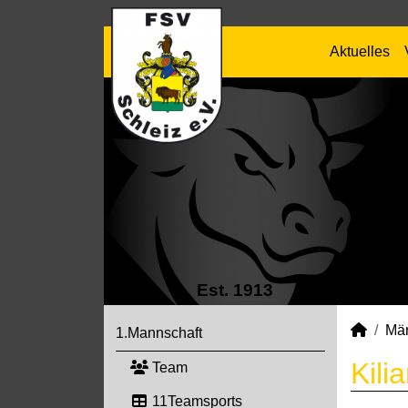
Aktuelles
Est. 1913
Mä
1.Mannschaft
Kili
Team
11Teamsports