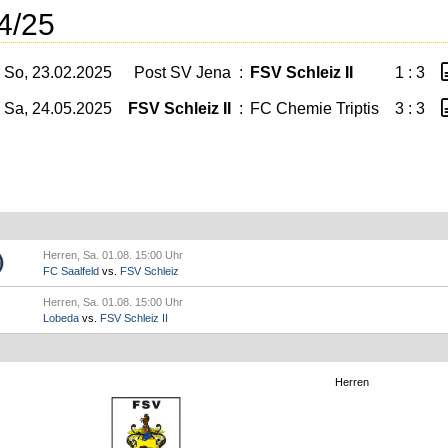
4/25
So, 23.02.2025
Post SV Jena
:
FSV Schleiz II
1 : 3
Sa, 24.05.2025
FSV Schleiz II
:
FC Chemie Triptis
3 : 3
Herren, Sa. 01.08. 15:00 Uhr
FC Saalfeld
vs.
FSV Schleiz
Herren, Sa. 01.08. 15:00 Uhr
Lobeda
vs.
FSV Schleiz II
Herren