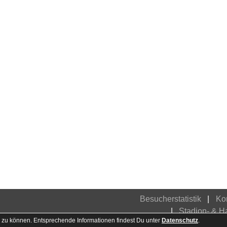
Besucherstatistik
Ko
Stadion- & 
 zu können. Entsprechende Informationen findest Du unter
Datenschutz
.