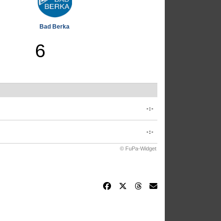
Bad Berka
6
-:-
-:-
© FuPa-Widget