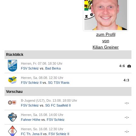
zum Profil
von
Kilian Greiner
Rückblick
Herren, Fr. 07.08. 18:30 Uhr
4:6
FSV Schleiz
vs.
Bad Berka
Herren, Sa. 08.08. 12:30 Uhr
4:3
FSV Schleiz II
vs.
SG TSV Ranis
Vorschau
B-Jugend (U17), Do. 13.08. 18:00 Uhr
-:-
FSV Schleiz
vs.
SG FC Saalfeld II
Herren, Sa. 15.08. 14:00 Uhr
-:-
Fahner Höhe
vs.
FSV Schleiz
Herren, So. 16.08. 12:30 Uhr
-:-
FC Th. Jena II
vs.
FSV Schleiz II