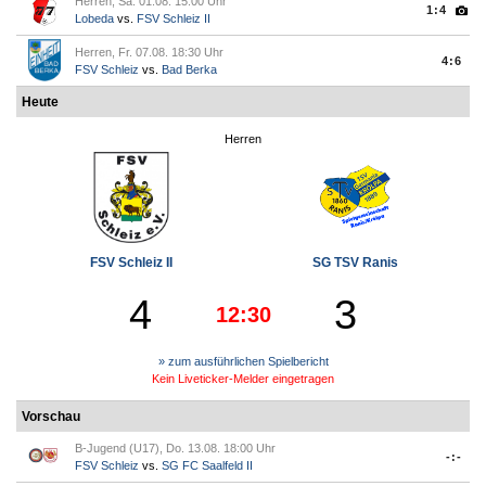
Herren, Sa. 01.08. 15:00 Uhr
1:4
Lobeda
vs.
FSV Schleiz II
Herren, Fr. 07.08. 18:30 Uhr
4:6
FSV Schleiz
vs.
Bad Berka
Heute
Herren
FSV Schleiz II
SG TSV Ranis
4
3
12:30
» zum ausführlichen Spielbericht
Kein Liveticker-Melder eingetragen
Vorschau
B-Jugend (U17), Do. 13.08. 18:00 Uhr
-:-
FSV Schleiz
vs.
SG FC Saalfeld II