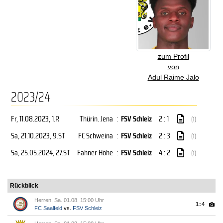
zum Profil
von
Adul Raime Jalo
2023/24
Fr, 11.08.2023
, 1.R
Thürin. Jena
:
FSV Schleiz
2 : 1
(1)
Sa, 21.10.2023
, 9.ST
FC Schweina
:
FSV Schleiz
2 : 3
(1)
Sa, 25.05.2024
, 27.ST
Fahner Höhe
:
FSV Schleiz
4 : 2
(1)
Rückblick
Herren, Sa. 01.08. 15:00 Uhr
1:4
FC Saalfeld
vs.
FSV Schleiz