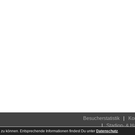
Besucherstatistik
Ko
Stadion- & 
 zu können. Entsprechende Informationen findest Du unter
Datenschutz
.