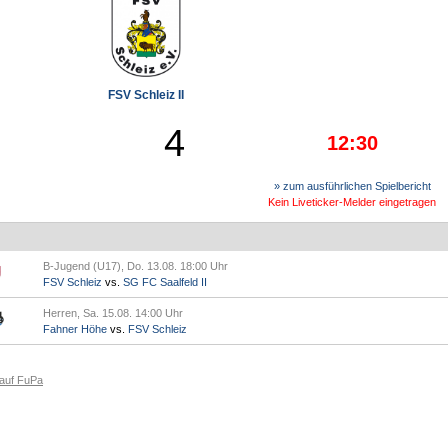
FSV Schleiz II
4
12:30
» zum ausführlichen Spielbericht
Kein Liveticker-Melder eingetragen
B-Jugend (U17), Do. 13.08. 18:00 Uhr
FSV Schleiz
vs.
SG FC Saalfeld II
Herren, Sa. 15.08. 14:00 Uhr
Fahner Höhe
vs.
FSV Schleiz
 auf FuPa