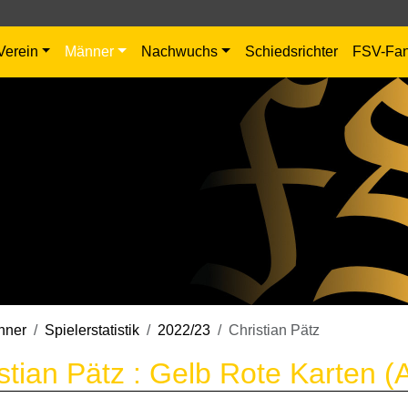
Verein
Männer
Nachwuchs
Schiedsrichter
FSV-Fa
nner
Spielerstatistik
2022/23
Christian Pätz
stian Pätz : Gelb Rote Karten (