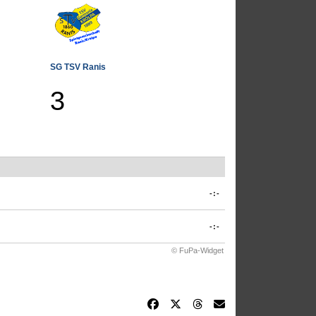
SG TSV Ranis
3
-:-
-:-
© FuPa-Widget