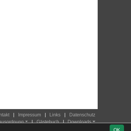
ntakt
Impressum
Links
Datenschutz
Hausordnung
Gästebuch
Downloads
OK