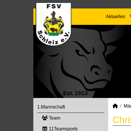
Aktuelles
Est. 1913
Mä
1.Mannschaft
Chri
Team
11Teamsports