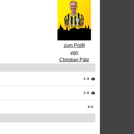
zum Profil
von
Christian Pätz
1:4
1:4
4:6