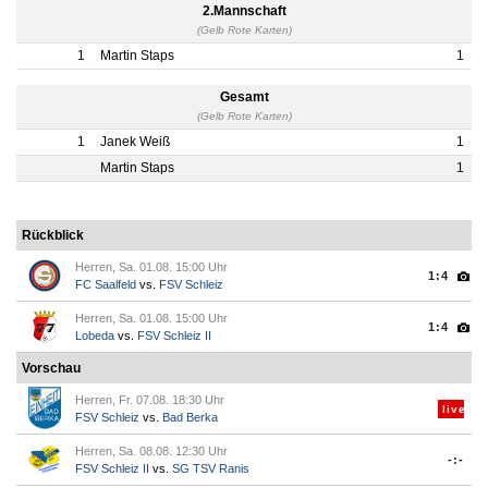
2.Mannschaft
(Gelb Rote Karten)
1
Martin Staps
1
Gesamt
(Gelb Rote Karten)
1
Janek Weiß
1
Martin Staps
1
Rückblick
Herren, Sa. 01.08. 15:00 Uhr
1:4
FC Saalfeld
vs.
FSV Schleiz
Herren, Sa. 01.08. 15:00 Uhr
1:4
Lobeda
vs.
FSV Schleiz II
Vorschau
Herren, Fr. 07.08. 18:30 Uhr
live
FSV Schleiz
vs.
Bad Berka
Herren, Sa. 08.08. 12:30 Uhr
-:-
FSV Schleiz II
vs.
SG TSV Ranis