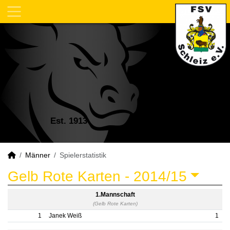
Est. 1913
Männer
Spielerstatistik
Gelb Rote Karten -
2014/15
1.Mannschaft
(Gelb Rote Karten)
1
Janek Weiß
1