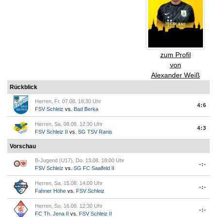
zum Profil
von
Alexander Weiß
Rückblick
Herren, Fr. 07.08. 18:30 Uhr
4:6
FSV Schleiz
vs.
Bad Berka
Herren, Sa. 08.08. 12:30 Uhr
4:3
FSV Schleiz II
vs.
SG TSV Ranis
Vorschau
B-Jugend (U17), Do. 13.08. 18:00 Uhr
-:-
FSV Schleiz
vs.
SG FC Saalfeld II
Herren, Sa. 15.08. 14:00 Uhr
-:-
Fahner Höhe
vs.
FSV Schleiz
Herren, So. 16.08. 12:30 Uhr
-:-
FC Th. Jena II
vs.
FSV Schleiz II