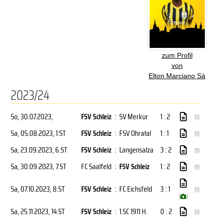
zum Profil
von
Elton Marciano Sá
2023/24
So, 30.07.2023
,
FSV Schleiz
:
SV Merkur
1 : 2
(1)
Sa, 05.08.2023
, 1.ST
FSV Schleiz
:
FSV Ohratal
1 : 1
(1)
Sa, 23.09.2023
, 6.ST
FSV Schleiz
:
Langensalza
3 : 2
(1)
Sa, 30.09.2023
, 7.ST
FC Saalfeld
:
FSV Schleiz
1 : 2
(1)
Sa, 07.10.2023
, 8.ST
FSV Schleiz
:
FC Eichsfeld
3 : 1
(1)
(
)
Sa, 25.11.2023
, 14.ST
FSV Schleiz
:
1.SC 1911 H.
0 : 2
(1)