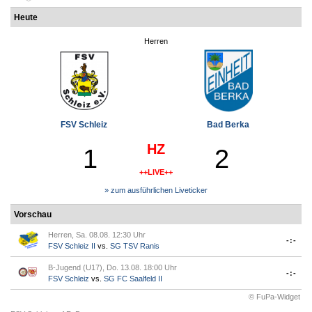
Heute
Herren
FSV Schleiz
Bad Berka
HZ
1
2
++LIVE++
» zum ausführlichen Liveticker
Vorschau
Herren, Sa. 08.08. 12:30 Uhr
-:-
FSV Schleiz II
vs.
SG TSV Ranis
B-Jugend (U17), Do. 13.08. 18:00 Uhr
-:-
FSV Schleiz
vs.
SG FC Saalfeld II
© FuPa-Widget