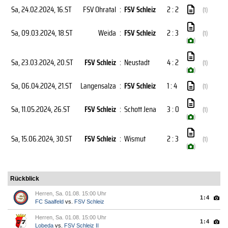
Sa, 24.02.2024
, 16.ST
FSV Ohratal
:
FSV Schleiz
2 : 2
(1)
Sa, 09.03.2024
, 18.ST
Weida
:
FSV Schleiz
2 : 3
(1)
(
)
Sa, 23.03.2024
, 20.ST
FSV Schleiz
:
Neustadt
4 : 2
(1)
(
)
Sa, 06.04.2024
, 21.ST
Langensalza
:
FSV Schleiz
1 : 4
(1)
Sa, 11.05.2024
, 26.ST
FSV Schleiz
:
Schott Jena
3 : 0
(1)
(
)
Sa, 15.06.2024
, 30.ST
FSV Schleiz
:
Wismut
2 : 3
(1)
(
)
Rückblick
Herren, Sa. 01.08. 15:00 Uhr
1:4
FC Saalfeld
vs.
FSV Schleiz
Herren, Sa. 01.08. 15:00 Uhr
1:4
Lobeda
vs.
FSV Schleiz II