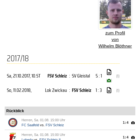
zum Profil
von
Wilhelm Blöthner
2017/18
Sa, 21.10.2017
, 10.ST
FSV Schleiz
:
SV Gleistal
5 : 1
(1)
(
)
So, 11.02.2018
,
Lok Zwickau
:
FSV Schleiz
1 : 3
(1)
Rückblick
Herren, Sa. 01.08. 15:00 Uhr
1:4
FC Saalfeld
vs.
FSV Schleiz
Herren, Sa. 01.08. 15:00 Uhr
1:4
Lobeda
vs.
FSV Schleiz II