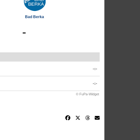
Bad Berka
-
-:-
-:-
© FuPa-Widget