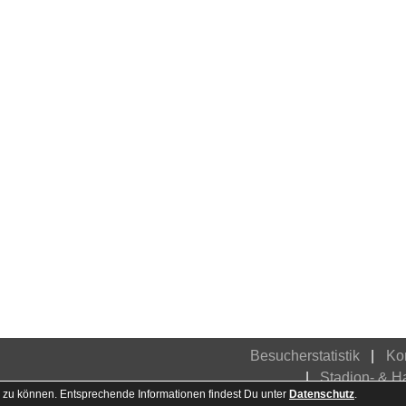
Besucherstatistik
Ko
Stadion- & 
 zu können. Entsprechende Informationen findest Du unter
Datenschutz
.