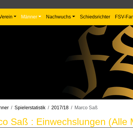
Verein
Männer
Nachwuchs
Schiedsrichter
FSV-Fa
nner
Spielerstatistik
2017/18
Marco Saß
o Saß : Einwechslungen (Alle