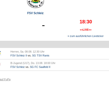
FSV Schleiz
18:30
-
++LIVE++
» zum ausführlichen Liveticker
Herren, Sa. 08.08. 12:30 Uhr
FSV Schleiz II
vs.
SG TSV Ranis
B-Jugend (U17), Do. 13.08. 18:00 Uhr
FSV Schleiz
vs.
SG FC Saalfeld II
 auf FuPa