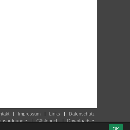
ntakt
Impressum
Links
Datenschutz
Hausordnung
Gästebuch
Downloads
OK