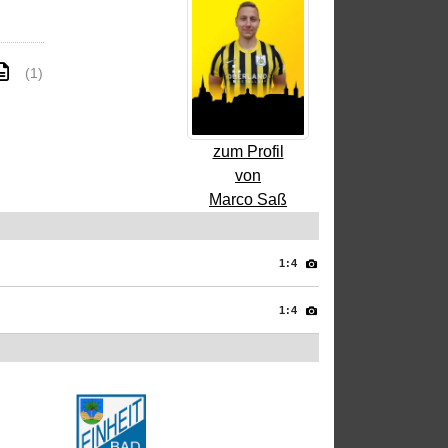
(1)
zum Profil
von
Marco Saß
1:4
1:4