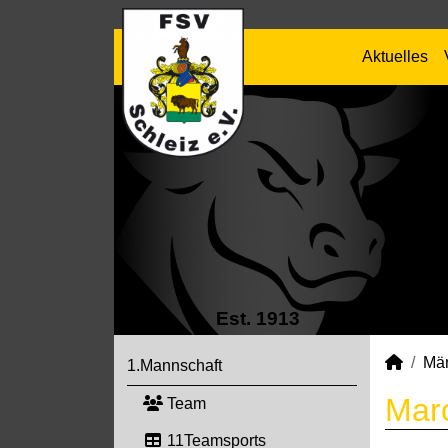
Aktuelles
Est. 1913
Mä
1.Mannschaft
Marc
Team
11Teamsports