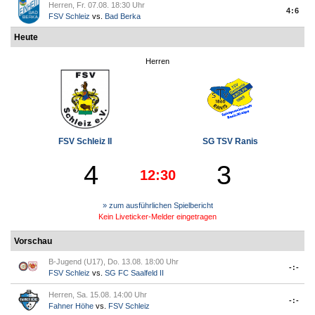
Herren, Fr. 07.08. 18:30 Uhr
4:6
FSV Schleiz
vs.
Bad Berka
Heute
Herren
FSV Schleiz II
SG TSV Ranis
4
3
12:30
» zum ausführlichen Spielbericht
Kein Liveticker-Melder eingetragen
Vorschau
B-Jugend (U17), Do. 13.08. 18:00 Uhr
-:-
FSV Schleiz
vs.
SG FC Saalfeld II
Herren, Sa. 15.08. 14:00 Uhr
-:-
Fahner Höhe
vs.
FSV Schleiz