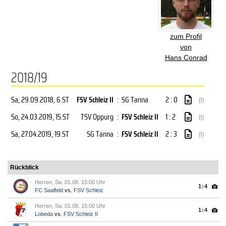
zum Profil
von
Hans Conrad
2018/19
Sa, 29.09.2018
, 6.ST
FSV Schleiz II
:
SG Tanna
2 : 0
(1)
So, 24.03.2019
, 15.ST
TSV Oppurg
:
FSV Schleiz II
1 : 2
(1)
Sa, 27.04.2019
, 19.ST
SG Tanna
:
FSV Schleiz II
2 : 3
(1)
Rückblick
Herren, Sa. 01.08. 15:00 Uhr
1:4
FC Saalfeld
vs.
FSV Schleiz
Herren, Sa. 01.08. 15:00 Uhr
1:4
Lobeda
vs.
FSV Schleiz II