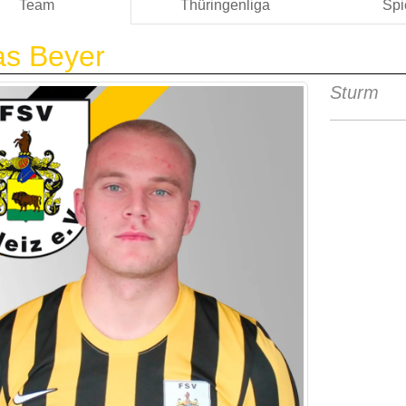
Team
Thüringenliga
Spi
as Beyer
Sturm