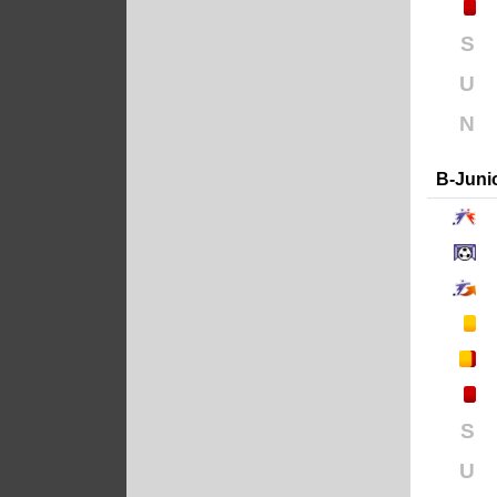
S
U
N
B-Juni
S
U