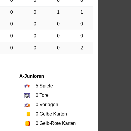
0
0
0
0
0
0
1
1
0
0
0
0
0
0
0
0
0
0
0
2
A-Junioren
5
Spiele
0
Tore
0
Vorlagen
0
Gelbe Karten
0
Gelb-Rote Karten