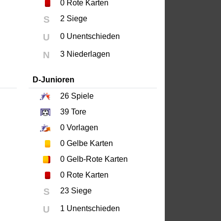
0
Rote Karten
S
2 Siege
U
0 Unentschieden
N
3 Niederlagen
D-Junioren
26
Spiele
39
Tore
0
Vorlagen
0
Gelbe Karten
0
Gelb-Rote Karten
0
Rote Karten
S
23 Siege
U
1 Unentschieden