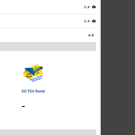
1:4
1:4
4:6
SG TSV Ranis
-