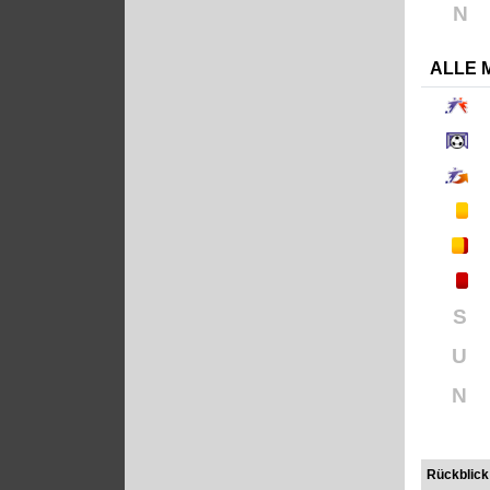
N
ALLE 
S
U
N
Rückblick