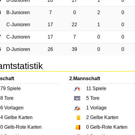
9
B-Junioren
20
17
1
0
8
B-Junioren
7
0
2
0
C-Junioren
17
22
1
0
7
C-Junioren
17
7
0
0
6
D-Junioren
26
39
0
0
mtstatistik
schaft
2.Mannschaft
79
Spiele
11
Spiele
8
Tore
5
Tore
6
Vorlagen
1
Vorlage
4
Gelbe Karten
2
Gelbe Karten
0
Gelb-Rote Karten
0
Gelb-Rote Karten