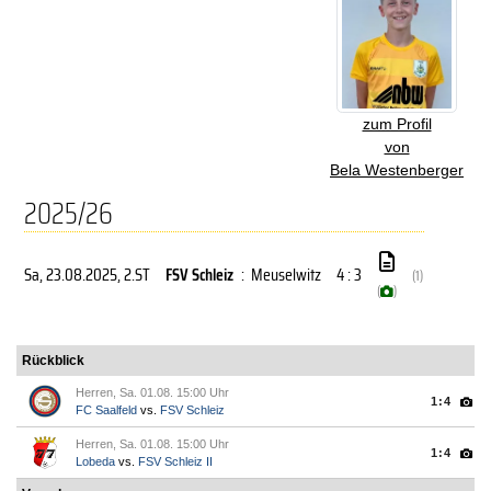
zum Profil
von
Bela Westenberger
2025/26
Sa, 23.08.2025
, 2.ST
FSV Schleiz
:
Meuselwitz
4 : 3
(1)
(
)
Rückblick
Herren, Sa. 01.08. 15:00 Uhr
1:4
FC Saalfeld
vs.
FSV Schleiz
Herren, Sa. 01.08. 15:00 Uhr
1:4
Lobeda
vs.
FSV Schleiz II