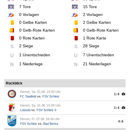
7
Tore
15
Tore
0
Vorlagen
2
Vorlagen
0
Gelbe Karten
2
Gelbe Karten
0
Gelb-Rote Karten
0
Gelb-Rote Karten
0
Rote Karten
1
Rote Karte
2 Siege
28 Siege
S
S
1 Unentschieden
7 Unentschieden
U
U
1 Niederlage
21 Niederlagen
N
N
Rückblick
Herren, Sa. 01.08. 15:00 Uhr
1:4
FC Saalfeld
vs.
FSV Schleiz
Herren, Sa. 01.08. 15:00 Uhr
1:4
Lobeda
vs.
FSV Schleiz II
Herren, Fr. 07.08. 18:30 Uhr
4:6
FSV Schleiz
vs.
Bad Berka