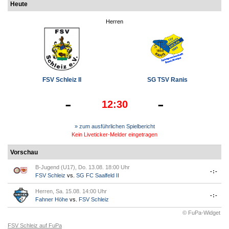
Heute
Herren
FSV Schleiz II
SG TSV Ranis
-
-
12:30
» zum ausführlichen Spielbericht
Kein Liveticker-Melder eingetragen
Vorschau
B-Jugend (U17), Do. 13.08. 18:00 Uhr
-:-
FSV Schleiz
vs.
SG FC Saalfeld II
Herren, Sa. 15.08. 14:00 Uhr
-:-
Fahner Höhe
vs.
FSV Schleiz
© FuPa-Widget
FSV Schleiz auf FuPa