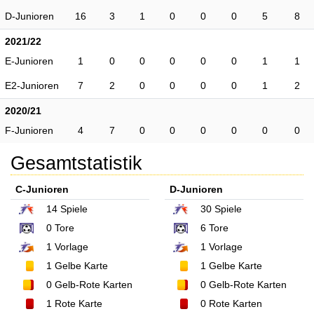
D-Junioren
16
3
1
0
0
0
5
8
2021/22
E-Junioren
1
0
0
0
0
0
1
1
E2-Junioren
7
2
0
0
0
0
1
2
2020/21
F-Junioren
4
7
0
0
0
0
0
0
Gesamtstatistik
C-Junioren
D-Junioren
14
Spiele
30
Spiele
0
Tore
6
Tore
1
Vorlage
1
Vorlage
1
Gelbe Karte
1
Gelbe Karte
0
Gelb-Rote Karten
0
Gelb-Rote Karten
1
Rote Karte
0
Rote Karten