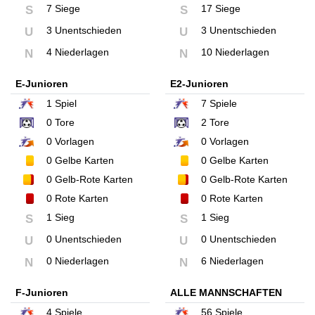
7 Siege
17 Siege
S
S
3 Unentschieden
3 Unentschieden
U
U
4 Niederlagen
10 Niederlagen
N
N
E-Junioren
E2-Junioren
1
Spiel
7
Spiele
0
Tore
2
Tore
0
Vorlagen
0
Vorlagen
0
Gelbe Karten
0
Gelbe Karten
0
Gelb-Rote Karten
0
Gelb-Rote Karten
0
Rote Karten
0
Rote Karten
1 Sieg
1 Sieg
S
S
0 Unentschieden
0 Unentschieden
U
U
0 Niederlagen
6 Niederlagen
N
N
F-Junioren
ALLE MANNSCHAFTEN
4
Spiele
56
Spiele