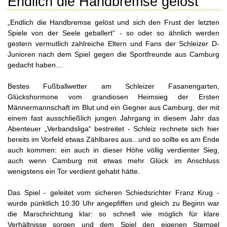
Endlich die Handbremse gelöst
„Endlich die Handbremse gelöst und sich den Frust der letzten
Spiele von der Seele geballert“ - so oder so ähnlich werden
gestern vermutlich zahlreiche Eltern und Fans der Schleizer D-
Junioren nach dem Spiel gegen die Sportfreunde aus Camburg
gedacht haben...
Bestes Fußballwetter am Schleizer Fasanengarten,
Glückshormone vom grandiosen Heimsieg der Ersten
Männermannschaft im Blut und ein Gegner aus Camburg, der mit
einem fast ausschließlich jungen Jahrgang in diesem Jahr das
Abenteuer „Verbandsliga“ bestreitet - Schleiz rechnete sich hier
bereits im Vorfeld etwas Zählbares aus...und so sollte es am Ende
auch kommen: ein auch in dieser Höhe völlig verdienter Sieg,
auch wenn Camburg mit etwas mehr Glück im Anschluss
wenigstens ein Tor verdient gehabt hätte.
Das Spiel - geleitet vom sicheren Schiedsrichter Franz Krug -
wurde pünktlich 10.30 Uhr angepfiffen und gleich zu Beginn war
die Marschrichtung klar: so schnell wie möglich für klare
Verhältnisse sorgen und dem Spiel den eigenen Stempel