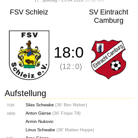
17. Spieltag - 25.04.2026
10:30 Uhr
FSV Schleiz
SV Eintracht
Camburg
18
:
0
(12
:
0)
Aufstellung
Silas Schwabe
(
36' Ben Weber
)
TOR
Anton Gänse
(
36' Finjas Till
)
ABW
Armin Nukovic
Linus Schwabe
(
36' Matteo Hoppe
)