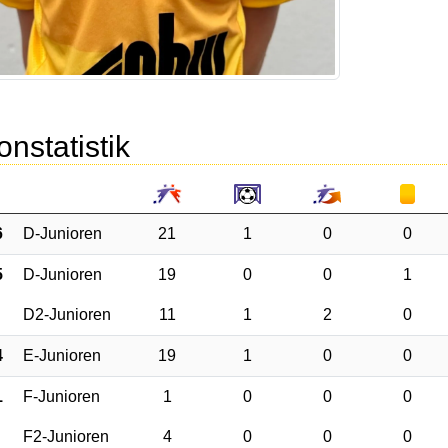
onstatistik
6
D-Junioren
21
1
0
0
5
D-Junioren
19
0
0
1
D2-Junioren
11
1
2
0
4
E-Junioren
19
1
0
0
1
F-Junioren
1
0
0
0
F2-Junioren
4
0
0
0