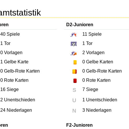
mtstatistik
oren
D2-Junioren
40
Spiele
11
Spiele
1
Tor
1
Tor
0
Vorlagen
2
Vorlagen
1
Gelbe Karte
0
Gelbe Karten
0
Gelb-Rote Karten
0
Gelb-Rote Karten
0
Rote Karten
0
Rote Karten
16 Siege
S
7 Siege
2 Unentschieden
U
1 Unentschieden
24 Niederlagen
N
3 Niederlagen
oren
F2-Junioren