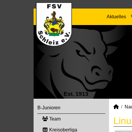
Aktuelles
Est. 1913
Na
B-Junioren
Lin
Team
Kreisoberliga