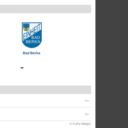
Bad Berka
-
-:-
-:-
© FuPa-Widget