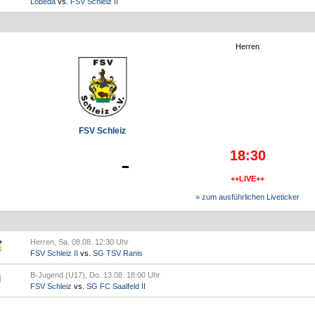
Lobeda
vs.
FSV Schleiz II
Herren
FSV Schleiz
18:30
-
++LIVE++
» zum ausführlichen Liveticker
Herren, Sa. 08.08. 12:30 Uhr
FSV Schleiz II
vs.
SG TSV Ranis
B-Jugend (U17), Do. 13.08. 18:00 Uhr
FSV Schleiz
vs.
SG FC Saalfeld II