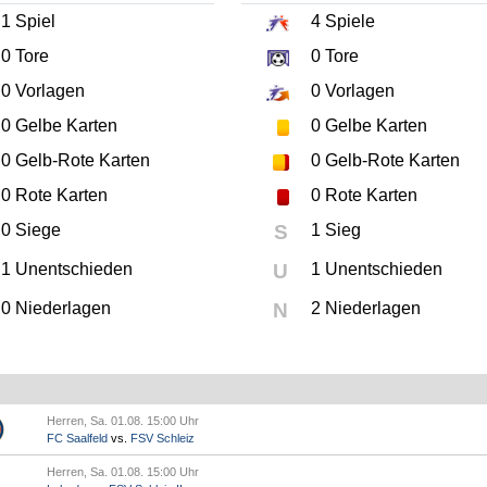
1
Spiel
4
Spiele
0
Tore
0
Tore
0
Vorlagen
0
Vorlagen
0
Gelbe Karten
0
Gelbe Karten
0
Gelb-Rote Karten
0
Gelb-Rote Karten
0
Rote Karten
0
Rote Karten
0 Siege
S
1 Sieg
1 Unentschieden
U
1 Unentschieden
0 Niederlagen
N
2 Niederlagen
Herren, Sa. 01.08. 15:00 Uhr
FC Saalfeld
vs.
FSV Schleiz
Herren, Sa. 01.08. 15:00 Uhr