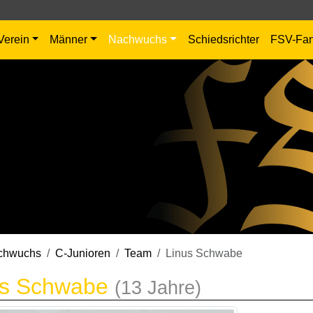
Verein
Männer
Nachwuchs
Schiedsrichter
FSV-Fa
chwuchs
C-Junioren
Team
Linus Schwabe
us Schwabe
(13 Jahre)