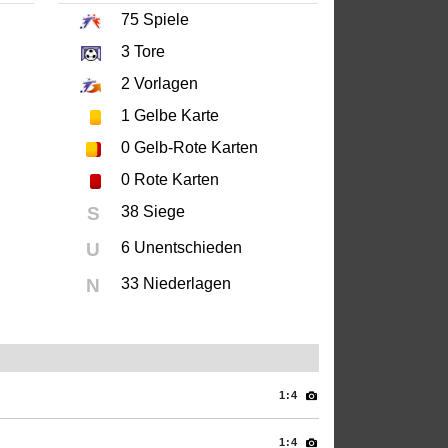
75
Spiele
3
Tore
2
Vorlagen
1
Gelbe Karte
0
Gelb-Rote Karten
0
Rote Karten
S
38 Siege
U
6 Unentschieden
N
33 Niederlagen
1:4
1:4