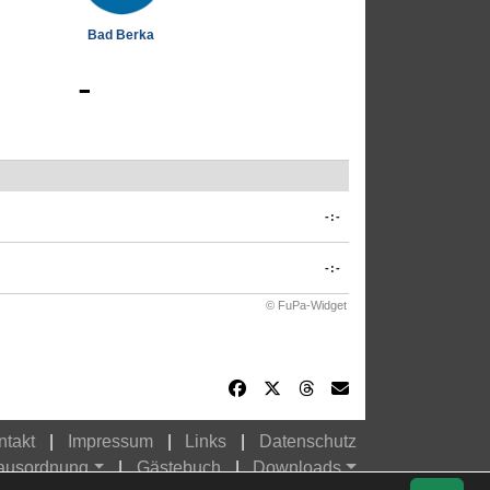
Bad Berka
-
-:-
-:-
© FuPa-Widget
ntakt
Impressum
Links
Datenschutz
Hausordnung
Gästebuch
Downloads