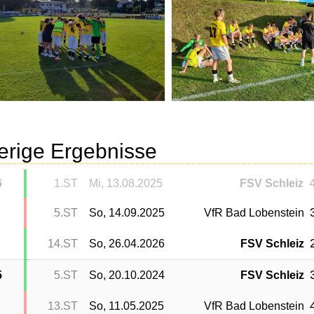
erige Ergebnisse
4
6
1.ST
Mi, 13.08.2025
FSV Schleiz
5.ST
So, 14.09.2025
VfR Bad Lobenstein
14.ST
So, 26.04.2026
FSV Schleiz
5
5.ST
So, 20.10.2024
FSV Schleiz
13.ST
So, 11.05.2025
VfR Bad Lobenstein