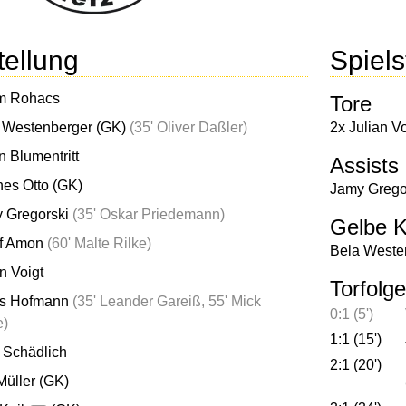
tellung
Spielst
m Rohacs
Tore
 Westenberger (GK)
(
35' Oliver Daßler
)
2x Julian Vo
n Blumentritt
Assists
es Otto (GK)
Jamy Grego
 Gregorski
(
35' Oskar Priedemann
)
Gelbe K
f Amon
(
60' Malte Rilke
)
Bela Weste
n Voigt
Torfolge
s Hofmann
(
35' Leander Gareiß
,
55' Mick
0:1 (5')
e
)
1:1 (15')
 Schädlich
2:1 (20')
Müller (GK)