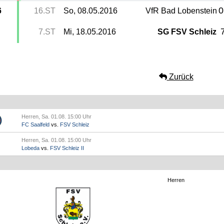
0
6
16.ST
So, 08.05.2016
VfR Bad Lobenstein
7
7.ST
Mi, 18.05.2016
SG FSV Schleiz
Zurück
Herren, Sa. 01.08. 15:00 Uhr
FC Saalfeld
vs.
FSV Schleiz
Herren, Sa. 01.08. 15:00 Uhr
Lobeda
vs.
FSV Schleiz II
Herren