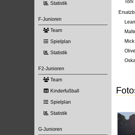
Toni 
Statistik
Ersatz
F-Junioren
Lean
Team
Malt
Mick
Spielplan
Oliv
Statistik
Oska
F2-Junioren
Team
Foto
Kinderfußball
Spielplan
Statistik
G-Junioren