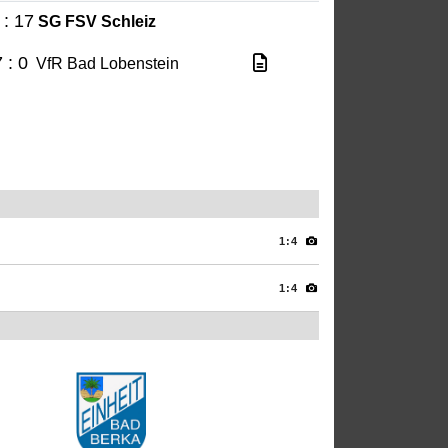
 : 17
SG FSV Schleiz
 : 0
VfR Bad Lobenstein
1:4
1:4