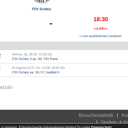
FSV Schleiz
18:30
-
++LIVE++
» zum ausführlichen Liveticker
Herren, Sa. 08.08. 12:30 Uhr
FSV Schleiz II
vs.
SG TSV Ranis
B-Jugend (U17), Do. 13.08. 18:00 Uhr
FSV Schleiz
vs.
SG FC Saalfeld II
 auf FuPa
Besucherstatistik
Ko
Stadion- & 
 zu können. Entsprechende Informationen findest Du unter
Datenschutz
.