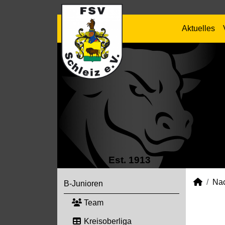
Aktuelles
Est. 1913
Na
B-Junioren
Team
Kreisoberliga