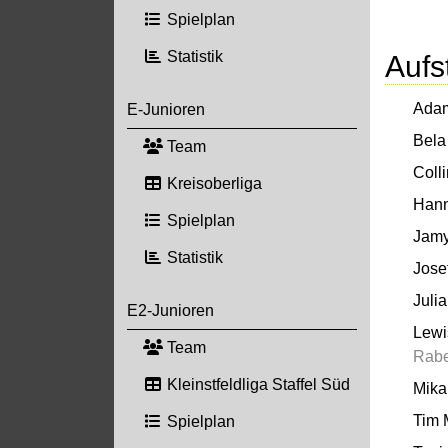
Spielplan
Statistik
Aufs
Ada
E-Junioren
Bela
Team
Colli
Kreisoberliga
Hann
Spielplan
Jamy
Statistik
Jose
Julia
E2-Junioren
Lewi
Team
Rab
Kleinstfeldliga Staffel Süd
Mika
Tim 
Spielplan