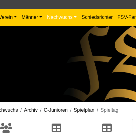
Verein
Männer
Nachwuchs
Schiedsrichter
FSV-Fa
chwuchs
Archiv
C-Junioren
Spielplan
Spieltag