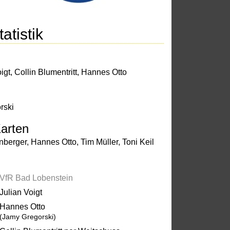
atistik
igt
,
Collin Blumentritt
,
Hannes Otto
rski
arten
nberger
,
Hannes Otto
,
Tim Müller
,
Toni Keil
VfR Bad Lobenstein
Julian Voigt
Hannes Otto
(Jamy Gregorski)