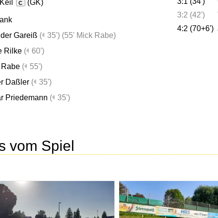
3:1 (34')
Keil
(GK)
C
3:2 (42')
bank
4:2 (70+6')
der Gareiß
(
35')
(
55' Mick Rabe
)
e Rilke
(
60')
 Rabe
(
55')
er Daßler
(
35')
r Priedemann
(
35')
s vom Spiel