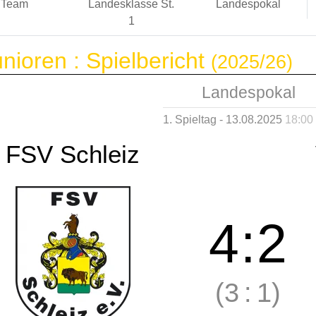
Team
Landesklasse St.
Landespokal
1
nioren :
Spielbericht
(2025/26)
Landespokal
1. Spieltag - 13.08.2025
18:00
FSV Schleiz
4
:
2
(3
:
1)