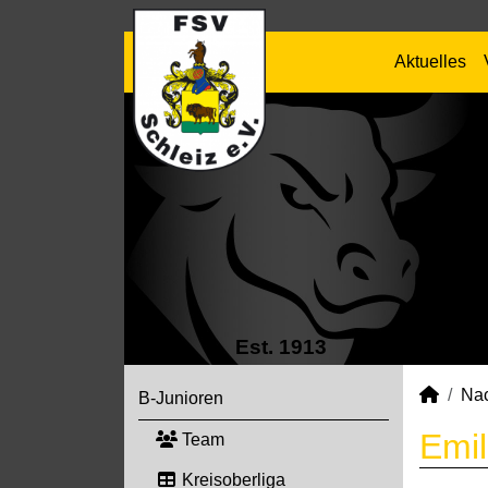
Aktuelles
Est. 1913
Na
B-Junioren
Emil
Team
Kreisoberliga