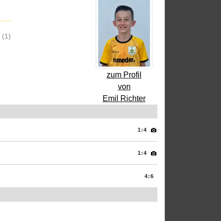
(1)
zum Profil
von
Emil Richter
1:4
1:4
4:6