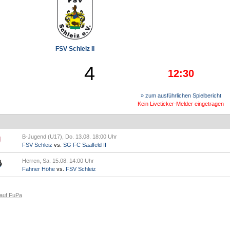
FSV Schleiz II
4
12:30
» zum ausführlichen Spielbericht
Kein Liveticker-Melder eingetragen
B-Jugend (U17), Do. 13.08. 18:00 Uhr
FSV Schleiz
vs.
SG FC Saalfeld II
Herren, Sa. 15.08. 14:00 Uhr
Fahner Höhe
vs.
FSV Schleiz
 auf FuPa