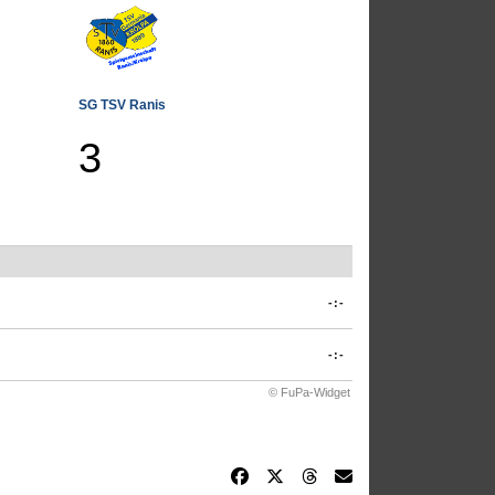
SG TSV Ranis
3
-:-
-:-
© FuPa-Widget