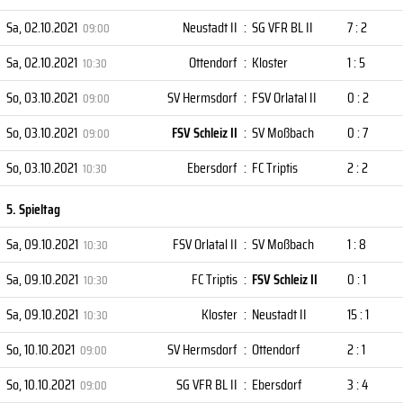
Sa, 02.10.2021
Neustadt II
:
SG VFR BL II
7 : 2
09:00
Sa, 02.10.2021
Ottendorf
:
Kloster
1 : 5
10:30
So, 03.10.2021
SV Hermsdorf
:
FSV Orlatal II
0 : 2
09:00
So, 03.10.2021
FSV Schleiz II
:
SV Moßbach
0 : 7
09:00
So, 03.10.2021
Ebersdorf
:
FC Triptis
2 : 2
10:30
5. Spieltag
Sa, 09.10.2021
FSV Orlatal II
:
SV Moßbach
1 : 8
10:30
Sa, 09.10.2021
FC Triptis
:
FSV Schleiz II
0 : 1
10:30
Sa, 09.10.2021
Kloster
:
Neustadt II
15 : 1
10:30
So, 10.10.2021
SV Hermsdorf
:
Ottendorf
2 : 1
09:00
So, 10.10.2021
SG VFR BL II
:
Ebersdorf
3 : 4
09:00