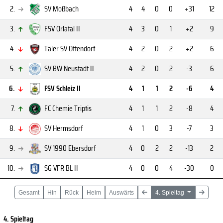
2.
SV Moßbach
4
4
0
0
+31
12
3.
FSV Orlatal II
4
3
0
1
+2
9
4.
Täler SV Ottendorf
4
2
0
2
+2
6
5.
SV BW Neustadt II
4
2
0
2
-3
6
6.
FSV Schleiz II
4
1
1
2
-6
4
7.
FC Chemie Triptis
4
1
1
2
-8
4
8.
SV Hermsdorf
4
1
0
3
-7
3
9.
SV 1990 Ebersdorf
4
0
2
2
-13
2
10.
SG VFR BL II
4
0
0
4
-30
0
Gesamt
Hin
Rück
Heim
Auswärts
4. Spieltag
4. Spieltag