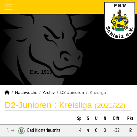
Est. 1913
Nachwuchs
Archiv
D2-Junioren
Kreisliga
D2-Junioren :
Kreisliga
(2021/22)
Sp
S
U
N
Diff
Pkt
1.
Bad Klosterlausnitz
4
4
0
0
+32
12