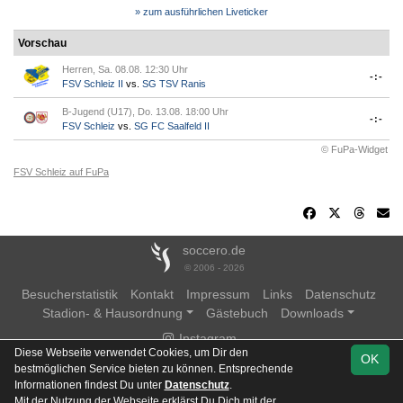
» zum ausführlichen Liveticker
Vorschau
Herren, Sa. 08.08. 12:30 Uhr
-:-
FSV Schleiz II
vs.
SG TSV Ranis
B-Jugend (U17), Do. 13.08. 18:00 Uhr
-:-
FSV Schleiz
vs.
SG FC Saalfeld II
© FuPa-Widget
FSV Schleiz auf FuPa
soccero.de
© 2006 - 2026
Besucherstatistik
Kontakt
Impressum
Links
Datenschutz
Stadion- & Hausordnung
Gästebuch
Downloads
Instagram
Diese Webseite verwendet Cookies, um Dir den
OK
bestmöglichen Service bieten zu können. Entsprechende
Informationen findest Du unter
Datenschutz
.
Mit der Nutzung der Webseite erklärst Du Dich mit der