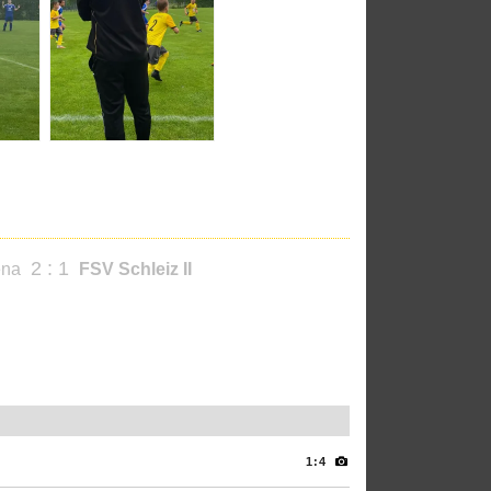
2 : 1
ena
FSV Schleiz II
1:4