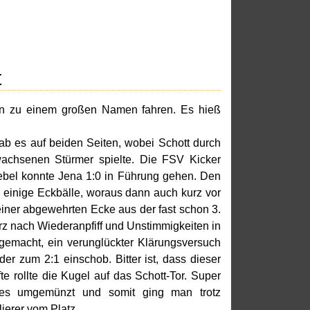
t
en zu einem großen Namen fahren. Es hieß
b es auf beiden Seiten, wobei Schott durch
ewachsenen Stürmer spielte. Die FSV Kicker
iebel konnte Jena 1:0 in Führung gehen. Den
h einige Eckbälle, woraus dann auch kurz vor
einer abgewehrten Ecke aus der fast schon 3.
rz nach Wiederanpfiff und Unstimmigkeiten in
gemacht, ein verunglückter Klärungsversuch
er zum 2:1 einschob. Bitter ist, dass dieser
e rollte die Kugel auf das Schott-Tor. Super
res umgemünzt und somit ging man trotz
ierer vom Platz.