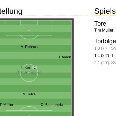
tellung
Spielst
Tore
Tim Müller
Torfolge
A. Rohacs
1:0 (7')
SV
1:1 (24')
Ti
J. Amon
2:1 (29')
SV
T. Keil
C
(30' W. Lailach)
M. Rilke
T. Müller
C. Blumentritt