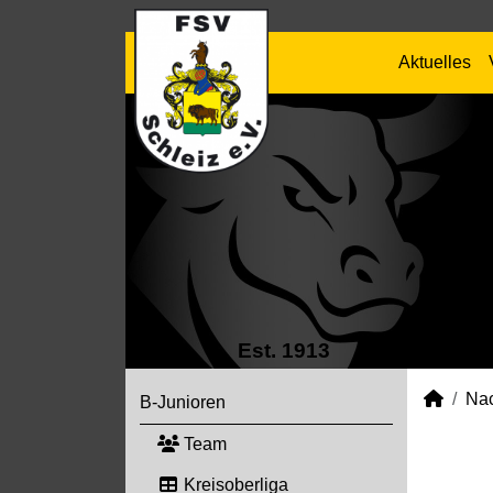
Aktuelles
Est. 1913
Na
B-Junioren
Team
Kreisoberliga