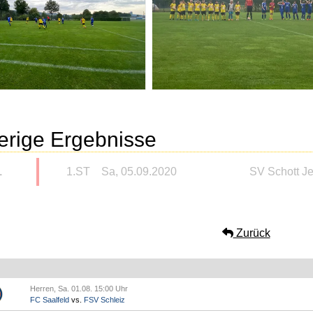
erige Ergebnisse
1
1.ST
Sa, 05.09.2020
SV Schott J
Zurück
Herren, Sa. 01.08. 15:00 Uhr
FC Saalfeld
vs.
FSV Schleiz