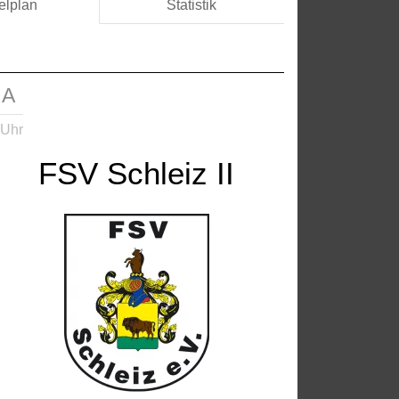
elplan
Statistik
 A
 Uhr
FSV Schleiz II