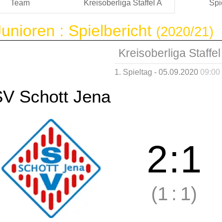
Team
Kreisoberliga Staffel A
Spi
unioren :
Spielbericht
(2020/21)
Kreisoberliga Staffel
1. Spieltag - 05.09.2020
09:00
SV Schott Jena
2
:
1
(1
:
1)