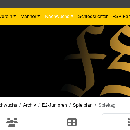
Verein
Männer
Nachwuchs
Schiedsrichter
FSV-Fa
chwuchs
Archiv
E2-Junioren
Spielplan
Spieltag