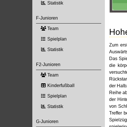
Statistik
F-Junioren
Team
Hohe
Spielplan
Zum ers
Statistik
Auswärts
Das Spie
F2-Junioren
die körp
versucht
Team
Rückstan
Kinderfußball
der Halb
Reihe ab
Spielplan
der Hint
von Schl
Statistik
Treffer 
Spielzü
G-Junioren
spieleri