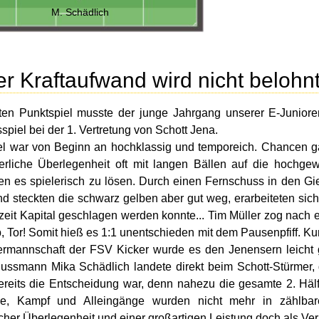
M. Schädlich
r Kraftaufwand wird nicht belohn
ten Punktspiel musste der junge Jahrgang unserer E-Junior
spiel bei der 1. Vertretung von Schott Jena.
l war von Beginn an hochklassig und temporeich. Chancen ga
erliche Überlegenheit oft mit langen Bällen auf die hochg
en es spielerisch zu lösen. Durch einen Fernschuss in den G
d steckten die schwarz gelben aber gut weg, erarbeiteten sic
zeit Kapital geschlagen werden konnte... Tim Müller zog nach 
, Tor! Somit hieß es 1:1 unentschieden mit dem Pausenpfiff. Ku
ermannschaft der FSV Kicker wurde es den Jenensern leicht 
ussmann Mika Schädlich landete direkt beim Schott-Stürmer, d
bereits die Entscheidung war, denn nahezu die gesamte 2. Hälft
ge, Kampf und Alleingänge wurden nicht mehr in zählba
scher Überlegenheit und einer großartigen Leistung doch als Verl