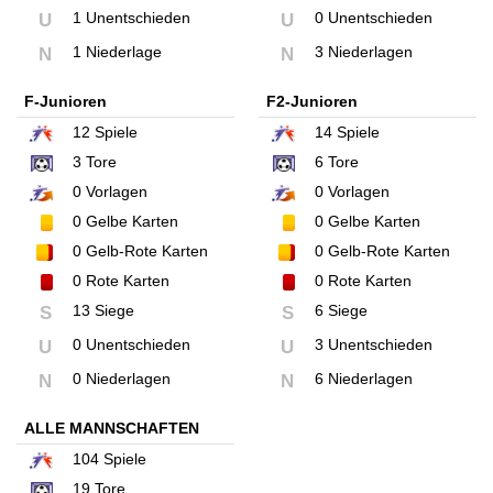
1 Unentschieden
0 Unentschieden
U
U
1 Niederlage
3 Niederlagen
N
N
F-Junioren
F2-Junioren
12
Spiele
14
Spiele
3
Tore
6
Tore
0
Vorlagen
0
Vorlagen
0
Gelbe Karten
0
Gelbe Karten
0
Gelb-Rote Karten
0
Gelb-Rote Karten
0
Rote Karten
0
Rote Karten
13 Siege
6 Siege
S
S
0 Unentschieden
3 Unentschieden
U
U
0 Niederlagen
6 Niederlagen
N
N
ALLE MANNSCHAFTEN
104
Spiele
19
Tore