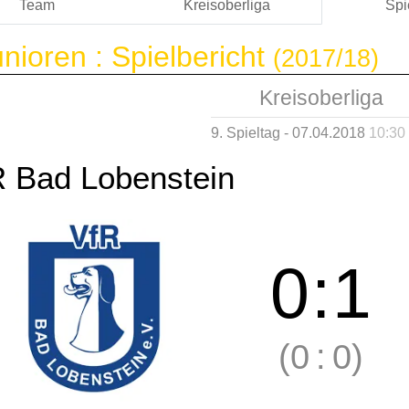
Team
Kreisoberliga
Spi
nioren :
Spielbericht
(2017/18)
Kreisoberliga
9. Spieltag - 07.04.2018
10:30
R Bad Lobenstein
0
:
1
(0
:
0)