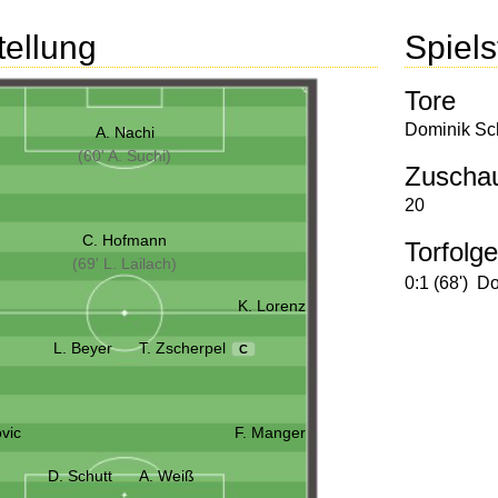
tellung
Spielst
Tore
Dominik Sc
A. Nachi
(60' A. Suchi)
Zuscha
20
C. Hofmann
Torfolge
(69' L. Lailach)
0:1 (68')
Do
K. Lorenz
L. Beyer
T. Zscherpel
C
vic
F. Manger
D. Schutt
A. Weiß