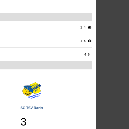
1:4
1:4
4:6
SG TSV Ranis
3