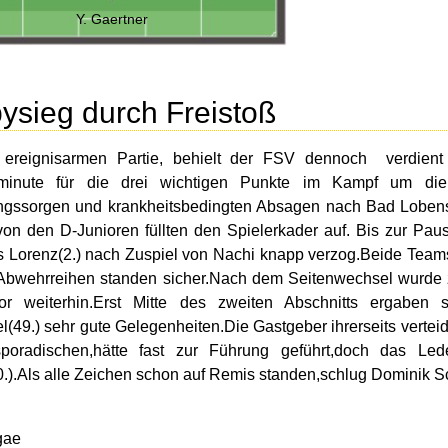
Y. Gaertner
ysieg durch Freistoß
r ereignisarmen Partie, behielt der FSV dennoch verdient
lminute für die drei wichtigen Punkte im Kampf um die M
ngssorgen und krankheitsbedingten Absagen nach Bad Lobens
von den D-Junioren füllten den Spielerkader auf. Bis zur Pa
s Lorenz(2.) nach Zuspiel von Nachi knapp verzog.Beide Teams 
Abwehrreihen standen sicher.Nach dem Seitenwechsel wurde zwa
or weiterhin.Erst Mitte des zweiten Abschnitts ergaben 
l(49.) sehr gute Gelegenheiten.Die Gastgeber ihrerseits verteid
sporadischen,hätte fast zur Führung geführt,doch das Le
0.).Als alle Zeichen schon auf Remis standen,schlug Dominik Sch
gae