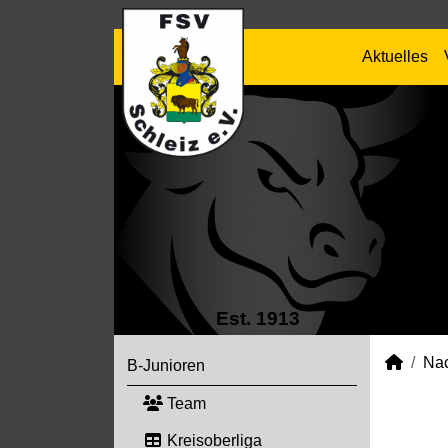
Aktuelles
Est. 1913
Na
B-Junioren
Team
Kreisoberliga