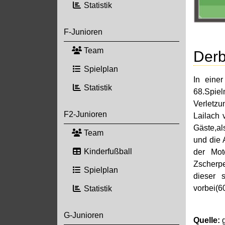
Statistik
F-Junioren
Team
Derb
Spielplan
In eine
Statistik
68.Spie
Verletzu
F2-Junioren
Lailach 
Gäste,al
Team
und die 
Kinderfußball
der Mot
Zscherpe
Spielplan
dieser 
vorbei(6
Statistik
G-Junioren
Quelle: