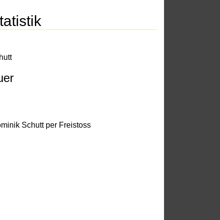
atistik
hutt
uer
minik Schutt per Freistoss