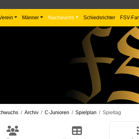
Verein
Männer
Nachwuchs
Schiedsrichter
FSV-Fa
chwuchs
Archiv
C-Junioren
Spielplan
Spieltag