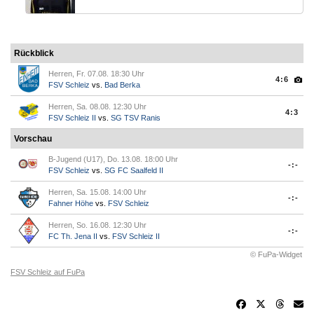
Rückblick
Herren, Fr. 07.08. 18:30 Uhr
4:6
FSV Schleiz
vs.
Bad Berka
Herren, Sa. 08.08. 12:30 Uhr
4:3
FSV Schleiz II
vs.
SG TSV Ranis
Vorschau
B-Jugend (U17), Do. 13.08. 18:00 Uhr
-:-
FSV Schleiz
vs.
SG FC Saalfeld II
Herren, Sa. 15.08. 14:00 Uhr
-:-
Fahner Höhe
vs.
FSV Schleiz
Herren, So. 16.08. 12:30 Uhr
-:-
FC Th. Jena II
vs.
FSV Schleiz II
© FuPa-Widget
FSV Schleiz auf FuPa