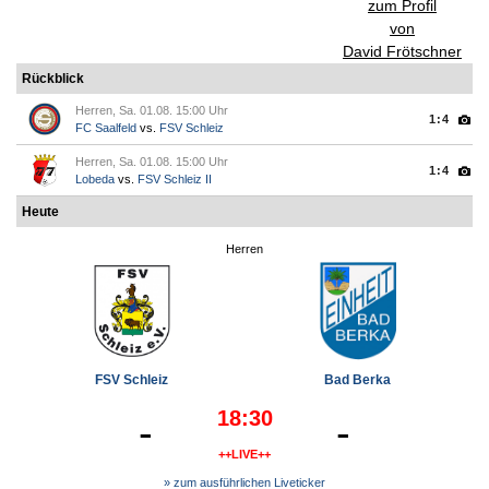
zum Profil
von
David Frötschner
Rückblick
Herren, Sa. 01.08. 15:00 Uhr
1:4
FC Saalfeld
vs.
FSV Schleiz
Herren, Sa. 01.08. 15:00 Uhr
1:4
Lobeda
vs.
FSV Schleiz II
Heute
Herren
FSV Schleiz
Bad Berka
18:30
-
-
++LIVE++
» zum ausführlichen Liveticker