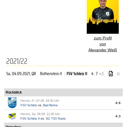
zum Profil
von
Alexander Weiß
2021/22
Sa, 04.09.2021
, QR
Rothenstein II
:
FSV Schleiz II
4 : 7
n.E.
(1)
Rückblick
Herren, Fr. 07.08. 18:30 Uhr
4:6
FSV Schleiz
vs.
Bad Berka
Herren, Sa. 08.08. 12:30 Uhr
4:3
FSV Schleiz II
vs.
SG TSV Ranis
Vorschau