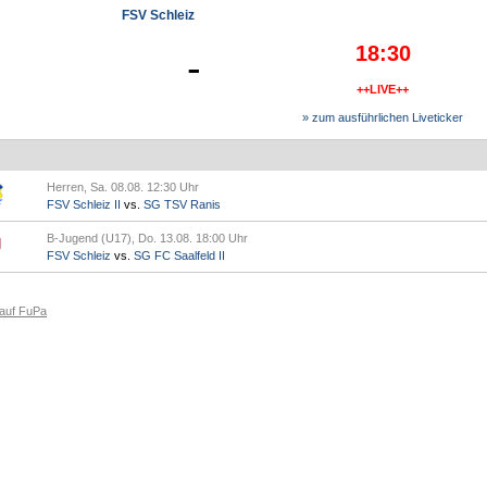
FSV Schleiz
18:30
-
++LIVE++
» zum ausführlichen Liveticker
Herren, Sa. 08.08. 12:30 Uhr
FSV Schleiz II
vs.
SG TSV Ranis
B-Jugend (U17), Do. 13.08. 18:00 Uhr
FSV Schleiz
vs.
SG FC Saalfeld II
 auf FuPa