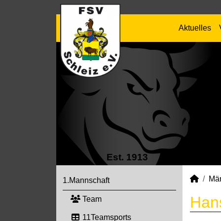
Aktuelles
Est. 1913
Mä
1.Mannschaft
Hans
Team
11Teamsports