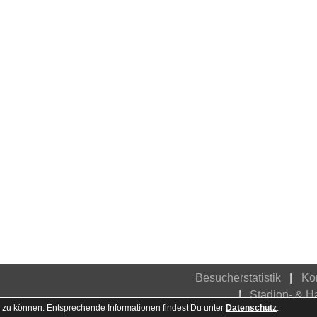
Besucherstatistik
Ko
Stadion- & 
 zu können. Entsprechende Informationen findest Du unter
Datenschutz
.