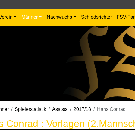
Verein
Männer
Nachwuchs
Schiedsrichter
FSV-Fa
nner
Spielerstatistik
Assists
2017/18
Hans Conrad
 Conrad : Vorlagen (2.Mannsch