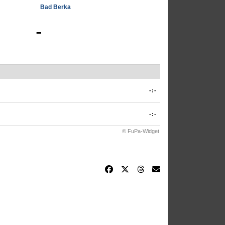
Bad Berka
-
-:-
-:-
© FuPa-Widget