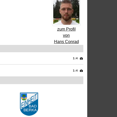
zum Profil
von
Hans Conrad
1:4
1:4