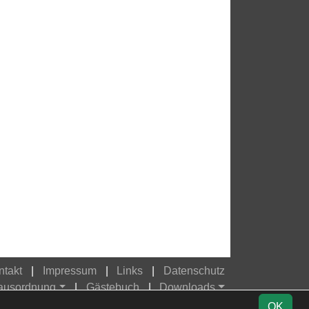
ntakt
Impressum
Links
Datenschutz
Hausordnung
Gästebuch
Downloads
OK