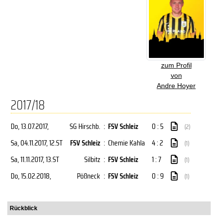
zum Profil
von
Andre Hoyer
2017/18
Do, 13.07.2017
,
SG Hirschb.
:
FSV Schleiz
0 : 5
(2)
Sa, 04.11.2017
, 12.ST
FSV Schleiz
:
Chemie Kahla
4 : 2
(1)
Sa, 11.11.2017
, 13.ST
Silbitz
:
FSV Schleiz
1 : 7
(1)
Do, 15.02.2018
,
Pößneck
:
FSV Schleiz
0 : 9
(1)
Rückblick