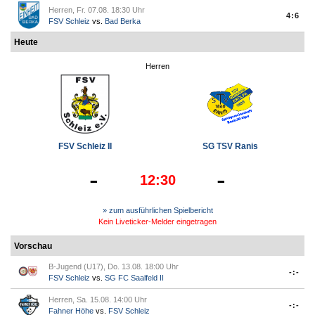
Herren, Fr. 07.08. 18:30 Uhr
4:6
FSV Schleiz
vs.
Bad Berka
Heute
Herren
FSV Schleiz II
SG TSV Ranis
-
-
12:30
» zum ausführlichen Spielbericht
Kein Liveticker-Melder eingetragen
Vorschau
B-Jugend (U17), Do. 13.08. 18:00 Uhr
-:-
FSV Schleiz
vs.
SG FC Saalfeld II
Herren, Sa. 15.08. 14:00 Uhr
-:-
Fahner Höhe
vs.
FSV Schleiz