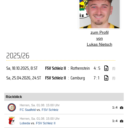
zum Profil
von
Lukas Nietsch
2025/26
Sa, 18.10.2025
, 8.ST
FSV Schleiz II
:
Rothenstein
4 : 5
(1)
Sa, 25.04.2026
, 24.ST
FSV Schleiz II
:
Camburg
7 : 1
(1)
Rückblick
Herren, Sa. 01.08. 15:00 Uhr
1:4
FC Saalfeld
vs.
FSV Schleiz
Herren, Sa. 01.08. 15:00 Uhr
1:4
Lobeda
vs.
FSV Schleiz II