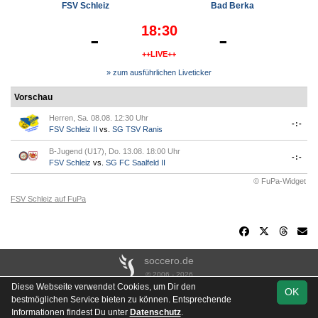
FSV Schleiz
Bad Berka
18:30
-
-
++LIVE++
» zum ausführlichen Liveticker
Vorschau
Herren, Sa. 08.08. 12:30 Uhr
-:-
FSV Schleiz II
vs.
SG TSV Ranis
B-Jugend (U17), Do. 13.08. 18:00 Uhr
-:-
FSV Schleiz
vs.
SG FC Saalfeld II
© FuPa-Widget
FSV Schleiz auf FuPa
soccero.de
© 2006 - 2026
Diese Webseite verwendet Cookies, um Dir den
OK
Besucherstatistik
Kontakt
Impressum
Links
Datenschutz
bestmöglichen Service bieten zu können. Entsprechende
Stadion- & Hausordnung
Gästebuch
Downloads
Informationen findest Du unter
Datenschutz
.