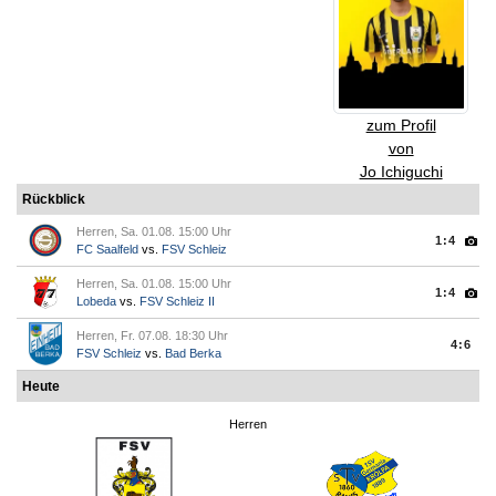
zum Profil
von
Jo Ichiguchi
Rückblick
Herren, Sa. 01.08. 15:00 Uhr
1:4
FC Saalfeld
vs.
FSV Schleiz
Herren, Sa. 01.08. 15:00 Uhr
1:4
Lobeda
vs.
FSV Schleiz II
Herren, Fr. 07.08. 18:30 Uhr
4:6
FSV Schleiz
vs.
Bad Berka
Heute
Herren