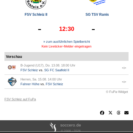
FSV Schleiz II
SG TSV Ranis
-
-
12:30
» zum ausführlichen Spielbericht
Kein Liveticker-Melder eingetragen
Vorschau
B-Jugend (U17), Do. 13.08. 18:00 Uhr
-:-
FSV Schleiz
vs.
SG FC Saalfeld II
Herren, Sa. 15.08. 14:00 Uhr
-:-
Fahner Höhe
vs.
FSV Schleiz
© FuPa-Widget
FSV Schleiz auf FuPa
soccero.de
© 2006 - 2026