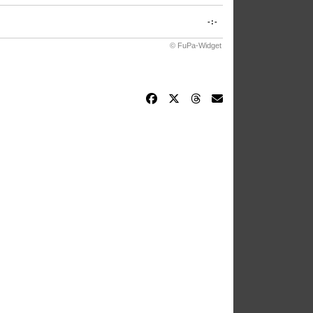
-:-
© FuPa-Widget