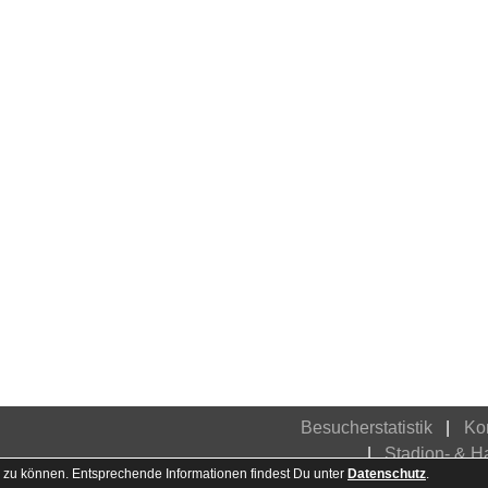
Besucherstatistik
Ko
Stadion- & 
 zu können. Entsprechende Informationen findest Du unter
Datenschutz
.