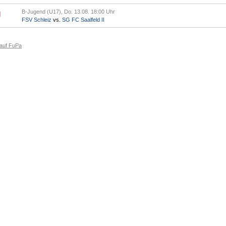
B-Jugend (U17), Do. 13.08. 18:00 Uhr
FSV Schleiz
vs.
SG FC Saalfeld II
 auf FuPa