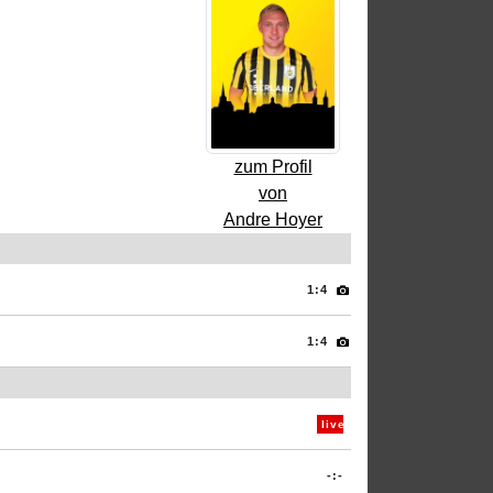
zum Profil
von
Andre Hoyer
1:4
1:4
live
-:-