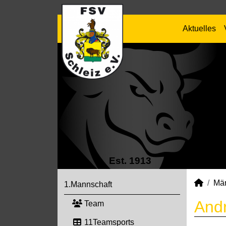
Aktuelles
Est. 1913
Mä
1.Mannschaft
Andr
Team
11Teamsports