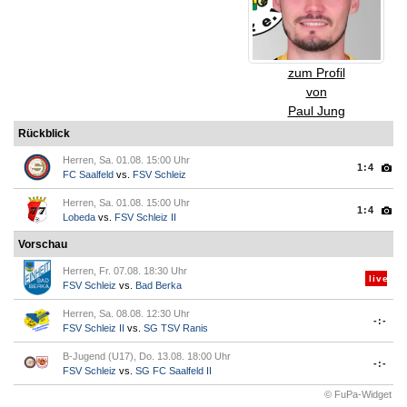
zum Profil
von
Paul Jung
Rückblick
Herren, Sa. 01.08. 15:00 Uhr
1:4
FC Saalfeld
vs.
FSV Schleiz
Herren, Sa. 01.08. 15:00 Uhr
1:4
Lobeda
vs.
FSV Schleiz II
Vorschau
Herren, Fr. 07.08. 18:30 Uhr
live
FSV Schleiz
vs.
Bad Berka
Herren, Sa. 08.08. 12:30 Uhr
-:-
FSV Schleiz II
vs.
SG TSV Ranis
B-Jugend (U17), Do. 13.08. 18:00 Uhr
-:-
FSV Schleiz
vs.
SG FC Saalfeld II
© FuPa-Widget