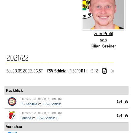
zum Profil
von
Kilian Greiner
2021/22
Sa, 28.05.2022
, 26.ST
FSV Schleiz
:
1.SC 1911 H.
3 : 2
(1)
Rückblick
Herren, Sa. 01.08. 15:00 Uhr
1:4
FC Saalfeld
vs.
FSV Schleiz
Herren, Sa. 01.08. 15:00 Uhr
1:4
Lobeda
vs.
FSV Schleiz II
Vorschau