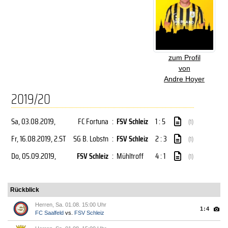
zum Profil
von
Andre Hoyer
2019/20
Sa, 03.08.2019
,
FC Fortuna
:
FSV Schleiz
1 : 5
(1)
Fr, 16.08.2019
, 2.ST
SG B. Lobstn
:
FSV Schleiz
2 : 3
(1)
Do, 05.09.2019
,
FSV Schleiz
:
Mühltroff
4 : 1
(1)
Rückblick
Herren, Sa. 01.08. 15:00 Uhr
1:4
FC Saalfeld
vs.
FSV Schleiz