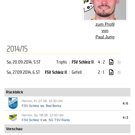
zum Profil
von
Paul Jung
2014/15
Sa, 20.09.2014
, 5.ST
Triptis
:
FSV Schleiz II
4 : 2
(1)
Sa, 27.09.2014
, 6.ST
FSV Schleiz II
:
Gefell
2 : 1
(1)
Rückblick
Herren, Fr. 07.08. 18:30 Uhr
4:6
FSV Schleiz
vs.
Bad Berka
Herren, Sa. 08.08. 12:30 Uhr
4:3
FSV Schleiz II
vs.
SG TSV Ranis
Vorschau