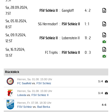
Sa, 28.09.2024
,
FSV Schleiz II
:
Gangloff
4 : 2
7.ST
Sa, 05.10.2024
,
SG Hermsdorf
:
FSV Schleiz II
1 : 1
8.ST
Sa, 09.11.2024
,
FSV Schleiz II
:
Lobenstein II
11 : 2
12.ST
(
)
Sa, 16.11.2024
,
FC Triptis
:
FSV Schleiz II
0 : 3
13.ST
(
)
Rückblick
Herren, Sa. 01.08. 15:00 Uhr
1:4
FC Saalfeld
vs.
FSV Schleiz
Herren, Sa. 01.08. 15:00 Uhr
1:4
Lobeda
vs.
FSV Schleiz II
Herren, Fr. 07.08. 18:30 Uhr
4:6
FSV Schleiz
vs.
Bad Berka