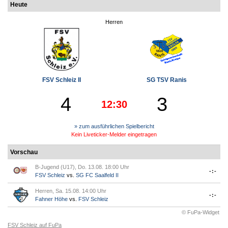
Heute
Herren
FSV Schleiz II
SG TSV Ranis
4
3
12:30
» zum ausführlichen Spielbericht
Kein Liveticker-Melder eingetragen
Vorschau
B-Jugend (U17), Do. 13.08. 18:00 Uhr
-:-
FSV Schleiz
vs.
SG FC Saalfeld II
Herren, Sa. 15.08. 14:00 Uhr
-:-
Fahner Höhe
vs.
FSV Schleiz
© FuPa-Widget
FSV Schleiz auf FuPa