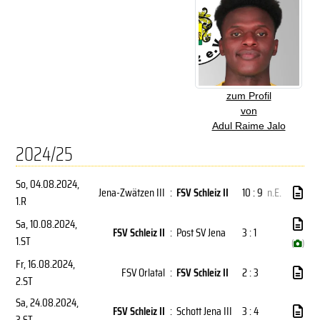
zum Profil
von
Adul Raime Jalo
2024/25
So, 04.08.2024
,
Jena-Zwätzen III
:
FSV Schleiz II
10 : 9
n.E.
1.R
Sa, 10.08.2024
,
FSV Schleiz II
:
Post SV Jena
3 : 1
1.ST
(
)
Fr, 16.08.2024
,
FSV Orlatal
:
FSV Schleiz II
2 : 3
2.ST
Sa, 24.08.2024
,
FSV Schleiz II
:
Schott Jena III
3 : 4
3.ST