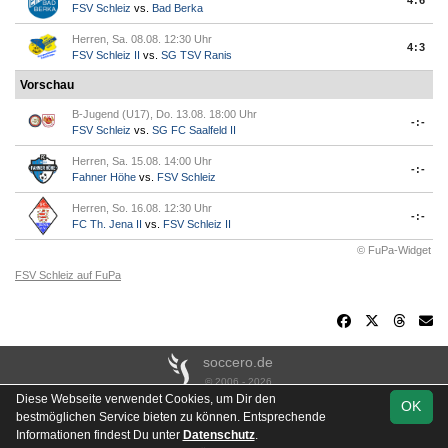
4:6
FSV Schleiz
vs.
Bad Berka
Herren, Sa. 08.08. 12:30 Uhr
4:3
FSV Schleiz II
vs.
SG TSV Ranis
Vorschau
B-Jugend (U17), Do. 13.08. 18:00 Uhr
-:-
FSV Schleiz
vs.
SG FC Saalfeld II
Herren, Sa. 15.08. 14:00 Uhr
-:-
Fahner Höhe
vs.
FSV Schleiz
Herren, So. 16.08. 12:30 Uhr
-:-
FC Th. Jena II
vs.
FSV Schleiz II
© FuPa-Widget
FSV Schleiz auf FuPa
soccero.de
© 2006 - 2026
Diese Webseite verwendet Cookies, um Dir den
OK
Besucherstatistik
Kontakt
Impressum
Links
Datenschutz
bestmöglichen Service bieten zu können. Entsprechende
Stadion- & Hausordnung
Gästebuch
Downloads
Informationen findest Du unter
Datenschutz
.