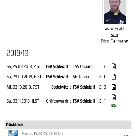
zum Profil
von
Rico Pellmann
2018/19
Sa, 25.08.2018
, 2.ST
FSV Schleiz II
:
TSV Oppurg
1 : 3
Sa, 29.09.2018
, 6.ST
FSV Schleiz II
:
SG Tanna
2 : 0
Mi, 03.10.2018
, 7.ST
Bodelwitz
:
FSV Schleiz II
2 : 3
Sa, 03.11.2018
, 11.ST
Gräfenwarth
:
FSV Schleiz II
2 : 1
(
)
Rückblick
Herren, Fr. 07.08. 18:30 Uhr