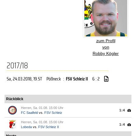
zum Profil
von
Robby Kögler
2017/18
Sa, 24.03.2018
, 19.ST
Pößneck
:
FSV Schleiz II
6 : 2
Rückblick
Herren, Sa. 01.08. 15:00 Uhr
1:4
FC Saalfeld
vs.
FSV Schleiz
Herren, Sa. 01.08. 15:00 Uhr
1:4
Lobeda
vs.
FSV Schleiz II