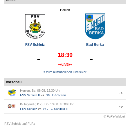
Heute
Herren
FSV Schleiz
Bad Berka
18:30
-
-
++LIVE++
» zum ausführlichen Liveticker
Vorschau
Herren, Sa. 08.08. 12:30 Uhr
-:-
FSV Schleiz II
vs.
SG TSV Ranis
B-Jugend (U17), Do. 13.08. 18:00 Uhr
-:-
FSV Schleiz
vs.
SG FC Saalfeld II
© FuPa-Widget
FSV Schleiz auf FuPa