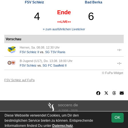
FSV Schleiz
Bad Berka
Ende
4
6
++LIVE++
» zum ausführlichen Liveticker
Vorschau
Herren, Sa. 08.08. 12:30 Uhr
-:-
FSV Schleiz II
vs.
SG TSV Ranis
B-Jugend (U17), Do. 13.08. 18:00 Uhr
-:-
FSV Schleiz
vs.
SG FC Saalfeld II
© FuPa-Widget
FSV Schleiz auf FuPa
soccero.de
© 2006 - 2026
Diese Webseite verwendet Cookies, um Dir den
OK
Besucherstatistik
Kontakt
Impressum
Links
Datenschutz
bestmöglichen Service bieten zu können. Entsprechende
Stadion- & Hausordnung
Gästebuch
Downloads
Informationen findest Du unter
Datenschutz
.