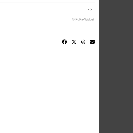
-:-
© FuPa-Widget