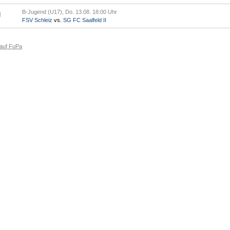
B-Jugend (U17), Do. 13.08. 18:00 Uhr
FSV Schleiz
vs.
SG FC Saalfeld II
 auf FuPa