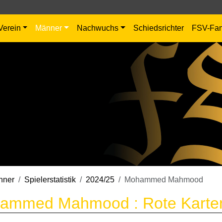
Verein
Männer
Nachwuchs
Schiedsrichter
FSV-Fa
nner
Spielerstatistik
2024/25
Mohammed Mahmood
ammed Mahmood : Rote Karten