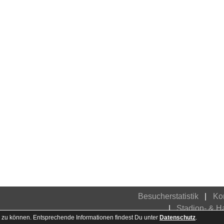
Besucherstatistik
Ko
Stadion- & 
 zu können. Entsprechende Informationen findest Du unter
Datenschutz
.