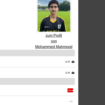
zum Profil
von
Mohammed Mahmood
1:4
1:4
live
-:-