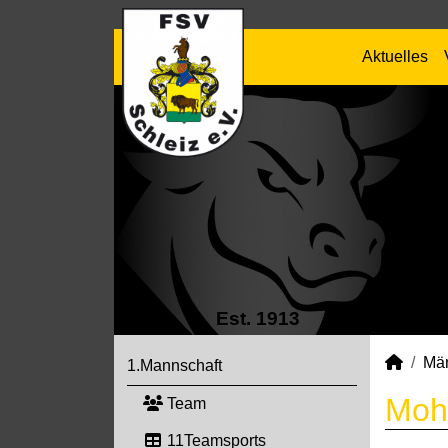
Aktuelles
Est. 1913
Mä
1.Mannschaft
Moh
Team
11Teamsports