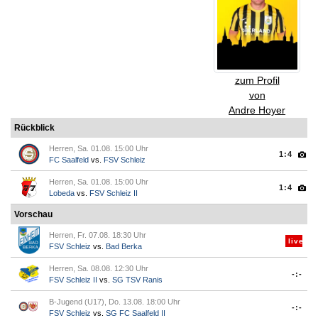
zum Profil
von
Andre Hoyer
Rückblick
Herren, Sa. 01.08. 15:00 Uhr
1:4
FC Saalfeld
vs.
FSV Schleiz
Herren, Sa. 01.08. 15:00 Uhr
1:4
Lobeda
vs.
FSV Schleiz II
Vorschau
Herren, Fr. 07.08. 18:30 Uhr
live
FSV Schleiz
vs.
Bad Berka
Herren, Sa. 08.08. 12:30 Uhr
-:-
FSV Schleiz II
vs.
SG TSV Ranis
B-Jugend (U17), Do. 13.08. 18:00 Uhr
-:-
FSV Schleiz
vs.
SG FC Saalfeld II