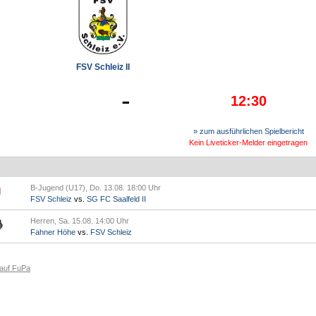
FSV Schleiz II
-
12:30
» zum ausführlichen Spielbericht
Kein Liveticker-Melder eingetragen
B-Jugend (U17), Do. 13.08. 18:00 Uhr
FSV Schleiz
vs.
SG FC Saalfeld II
Herren, Sa. 15.08. 14:00 Uhr
Fahner Höhe
vs.
FSV Schleiz
 auf FuPa