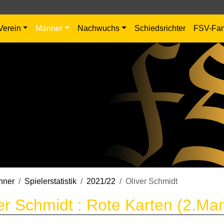
Verein
Männer
Nachwuchs
Schiedsrichter
FSV-Fa
nner
Spielerstatistik
2021/22
Oliver Schmidt
er Schmidt : Rote Karten (2.Ma