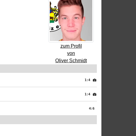
zum Profil
von
Oliver Schmidt
1:4
1:4
4:6