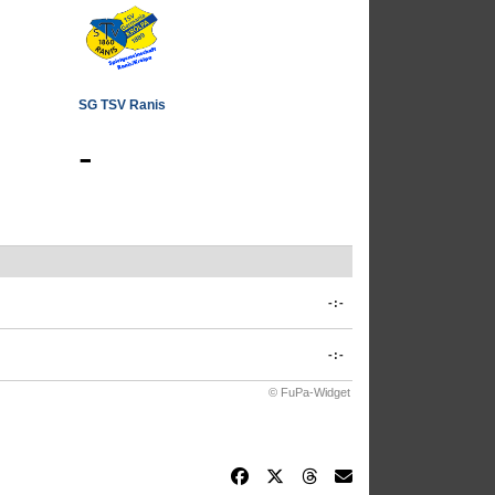
SG TSV Ranis
-
-:-
-:-
© FuPa-Widget