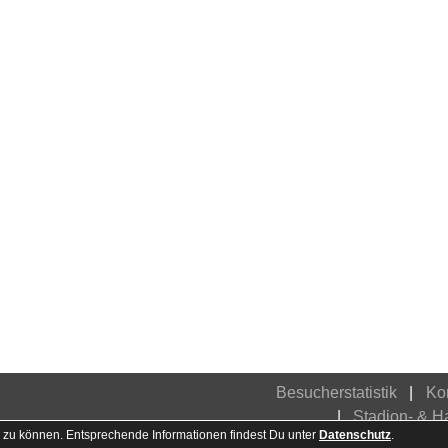
Besucherstatistik
Ko
Stadion- & 
 zu können. Entsprechende Informationen findest Du unter
Datenschutz
.