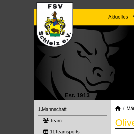
Aktuelles
Est. 1913
Mä
1.Mannschaft
Oliv
Team
11Teamsports