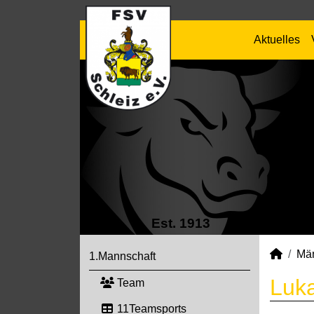
Aktuelles
Est. 1913
Mä
1.Mannschaft
Luka
Team
11Teamsports