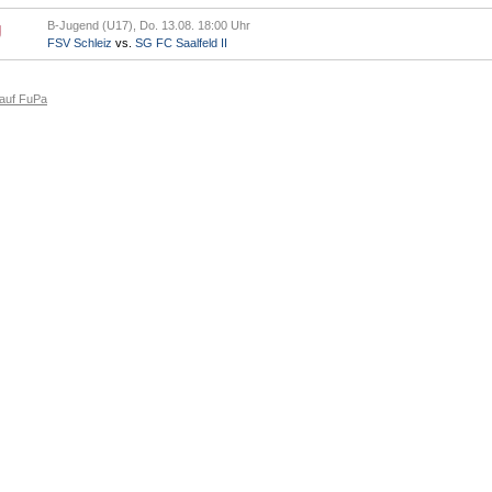
B-Jugend (U17), Do. 13.08. 18:00 Uhr
FSV Schleiz
vs.
SG FC Saalfeld II
 auf FuPa