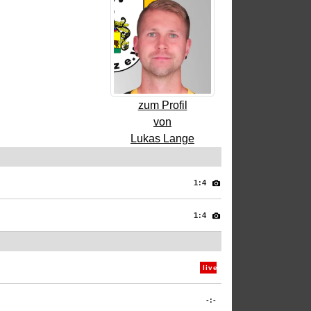
zum Profil
von
Lukas Lange
1:4
1:4
live
-:-