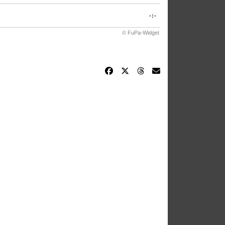
-:-
© FuPa-Widget