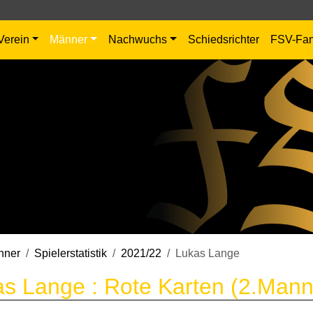
Verein
Männer
Nachwuchs
Schiedsrichter
FSV-Fa
nner
Spielerstatistik
2021/22
Lukas Lange
s Lange : Rote Karten (2.Mann