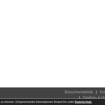
Besucherstatistik
Ko
Stadion- & 
 zu können. Entsprechende Informationen findest Du unter
Datenschutz
.